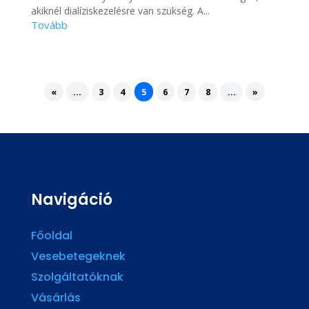
akiknél dialíziskezelésre van szükség. A...
«
...
3
4
5
6
7
8
...
»
Navigáció
Főoldal
Vesebetegeknek
Szolgáltatóknak
Vásárlás