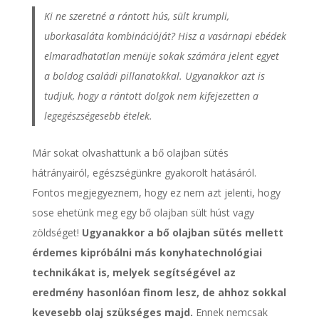
Ki ne szeretné a rántott hús, sült krumpli,
uborkasaláta kombinációját? Hisz a vasárnapi ebédek
elmaradhatatlan menüje sokak számára jelent egyet
a boldog családi pillanatokkal. Ugyanakkor azt is
tudjuk, hogy a rántott dolgok nem kifejezetten a
legegészségesebb ételek.
Már sokat olvashattunk a bő olajban sütés
hátrányairól, egészségünkre gyakorolt hatásáról.
Fontos megjegyeznem, hogy ez nem azt jelenti, hogy
sose ehetünk meg egy bő olajban sült húst vagy
zöldséget!
Ugyanakkor a bő olajban sütés mellett
érdemes kipróbálni más konyhatechnológiai
technikákat is, melyek segítségével az
eredmény hasonlóan finom lesz, de ahhoz sokkal
kevesebb olaj szükséges majd.
Ennek nemcsak