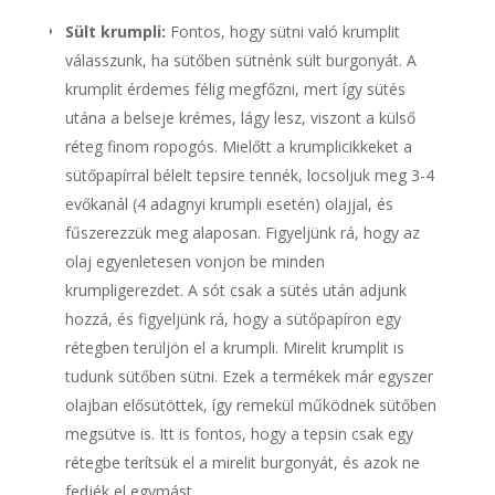
Sült krumpli:
Fontos, hogy sütni való krumplit
válasszunk, ha sütőben sütnénk sült burgonyát. A
krumplit érdemes félig megfőzni, mert így sütés
utána a belseje krémes, lágy lesz, viszont a külső
réteg finom ropogós. Mielőtt a krumplicikkeket a
sütőpapírral bélelt tepsire tennék, locsoljuk meg 3-4
evőkanál (4 adagnyi krumpli esetén) olajjal, és
fűszerezzük meg alaposan. Figyeljünk rá, hogy az
olaj egyenletesen vonjon be minden
krumpligerezdet. A sót csak a sütés után adjunk
hozzá, és figyeljünk rá, hogy a sütőpapíron egy
rétegben terüljön el a krumpli. Mirelit krumplit is
tudunk sütőben sütni. Ezek a termékek már egyszer
olajban elősütöttek, így remekül működnek sütőben
megsütve is. Itt is fontos, hogy a tepsin csak egy
rétegbe terítsük el a mirelit burgonyát, és azok ne
fedjék el egymást.