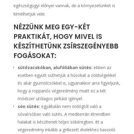
egészségügyi előnyei vannak, de a környezetünket is
kímélhetjük vele.
NÉZZÜNK MEG EGY-KÉT
PRAKTIKÁT, HOGY MIVEL IS
KÉSZÍTHETÜNK ZSÍRSZEGÉNYEBB
FOGÁSOKAT:
sütőzacskóban, alufóliában sütés:
ebben az
esetben együtt süthetjük a húsokat a zöldségekkel
és akár gyümölcsökkel is, ugyanakkor arra figyeljünk,
hogy a roppanós végeredmény miatt ez a két
módszer utólagos pirítást igényel.
són sütés:
egyáltalán nem ördögtől való a
sóval/sóban való sütés. A mediterrán étrendben
halakat is készítenek teljes sókéregben. Itt a
végeredmény inkább a grillezett ételekhez hasonló