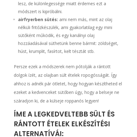
lesz, de különlegessége miatt érdemes ezt a
módszert is kipróbálni.
airfryerben sütés:
ami nem más, mint az olaj
nélküli fritőzkészülék, ami gyakorlatilag egy mini
sütőként működik, és egy kanálnyi olaj
hozzáadásával süthetünk benne bármit: zöldséget,
húst, krumplit, fasírtot, kelt tésztát stb.
Persze ezek a módszerek nem pótolják a rántott
dolgok ízét, az olajban sült ételek ropogósságát. Így
ahhoz is adnék pár ötletet, hogy hogyan készítheted el
ezeket a kedvenceket sütőben úgy, hogy a belseje ne
száradjon ki, de a külseje roppanós legyen!
ÍME A LEGKEDVELTEBB SÜLT ÉS
RÁNTOTT ÉTELEK ELKÉSZÍTÉSI
ALTERNATÍVÁI: