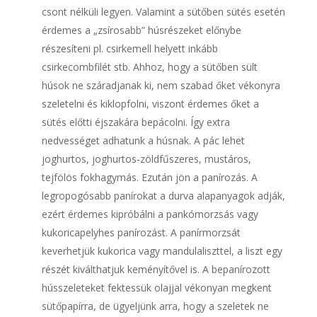
csont nélküli legyen. Valamint a sütőben sütés esetén
érdemes a „zsírosabb” húsrészeket előnybe
részesíteni pl. csirkemell helyett inkább
csirkecombfilét stb. Ahhoz, hogy a sütőben sült
húsok ne száradjanak ki, nem szabad őket vékonyra
szeletelni és kiklopfolni, viszont érdemes őket a
sütés előtti éjszakára bepácolni. Így extra
nedvességet adhatunk a húsnak. A pác lehet
joghurtos, joghurtos-zöldfűszeres, mustáros,
tejfölös fokhagymás. Ezután jön a panírozás. A
legropogósabb panírokat a durva alapanyagok adják,
ezért érdemes kipróbálni a pankómorzsás vagy
kukoricapelyhes panírozást. A panírmorzsát
keverhetjük kukorica vagy mandulaliszttel, a liszt egy
részét kiválthatjuk keményítővel is. A bepanírozott
hússzeleteket fektessük olajjal vékonyan megkent
sütőpapírra, de ügyeljünk arra, hogy a szeletek ne