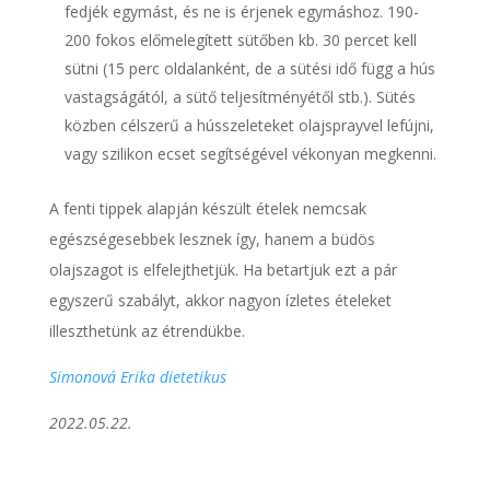
fedjék egymást, és ne is érjenek egymáshoz. 190-
200 fokos előmelegített sütőben kb. 30 percet kell
sütni (15 perc oldalanként, de a sütési idő függ a hús
vastagságától, a sütő teljesítményétől stb.). Sütés
közben célszerű a hússzeleteket olajsprayvel lefújni,
vagy szilikon ecset segítségével vékonyan megkenni.
A fenti tippek alapján készült ételek nemcsak
egészségesebbek lesznek így, hanem a büdös
olajszagot is elfelejthetjük. Ha betartjuk ezt a pár
egyszerű szabályt, akkor nagyon ízletes ételeket
illeszthetünk az étrendükbe.
Simonová Erika dietetikus
2022.05.22.