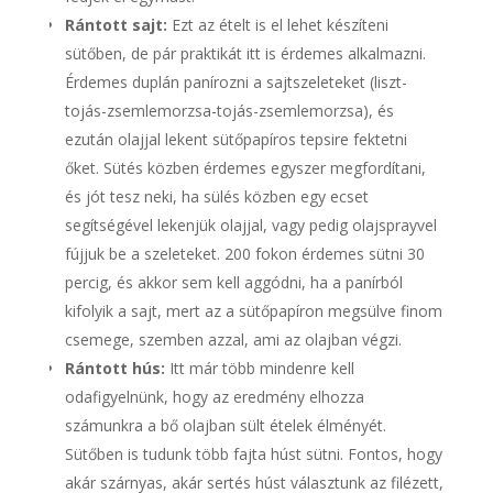
Rántott sajt:
Ezt az ételt is el lehet készíteni
sütőben, de pár praktikát itt is érdemes alkalmazni.
Érdemes duplán panírozni a sajtszeleteket (liszt-
tojás-zsemlemorzsa-tojás-zsemlemorzsa), és
ezután olajjal lekent sütőpapíros tepsire fektetni
őket. Sütés közben érdemes egyszer megfordítani,
és jót tesz neki, ha sülés közben egy ecset
segítségével lekenjük olajjal, vagy pedig olajsprayvel
fújjuk be a szeleteket. 200 fokon érdemes sütni 30
percig, és akkor sem kell aggódni, ha a panírból
kifolyik a sajt, mert az a sütőpapíron megsülve finom
csemege, szemben azzal, ami az olajban végzi.
Rántott hús:
Itt már több mindenre kell
odafigyelnünk, hogy az eredmény elhozza
számunkra a bő olajban sült ételek élményét.
Sütőben is tudunk több fajta húst sütni. Fontos, hogy
akár szárnyas, akár sertés húst választunk az filézett,