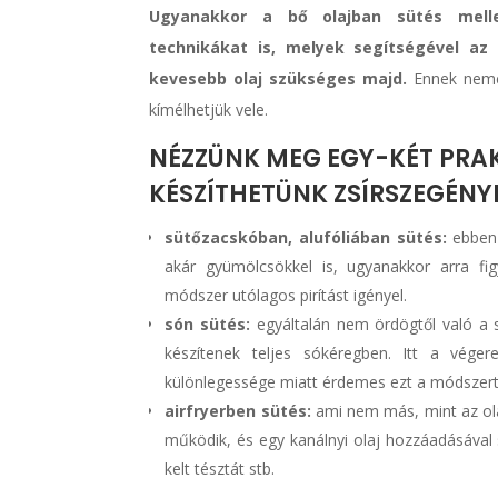
Ugyanakkor a bő olajban sütés melle
technikákat is, melyek segítségével az
kevesebb olaj szükséges majd.
Ennek nemcs
kímélhetjük vele.
NÉZZÜNK MEG EGY-KÉT PRAK
KÉSZÍTHETÜNK ZSÍRSZEGÉN
sütőzacskóban, alufóliában sütés:
ebben 
akár gyümölcsökkel is, ugyanakkor arra f
módszer utólagos pirítást igényel.
són sütés:
egyáltalán nem ördögtől való a s
készítenek teljes sókéregben. Itt a véger
különlegessége miatt érdemes ezt a módszert i
airfryerben sütés:
ami nem más, mint az olaj
működik, és egy kanálnyi olaj hozzáadásával s
kelt tésztát stb.