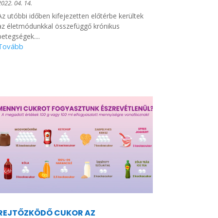
2022. 04. 14.
Az utóbbi időben kifejezetten előtérbe kerültek
az életmódunkkal összefüggő krónikus
betegségek....
REJTŐZKÖDŐ CUKOR AZ