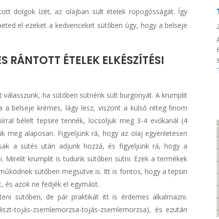
tt dolgok ízét, az olajban sült ételek ropogósságát. Így
heted el ezeket a kedvenceket sütőben úgy, hogy a belseje
S RÁNTOTT ÉTELEK ELKÉSZÍTÉSI
s
t válasszunk, ha sütőben sütnénk sült burgonyát. A krumplit
 a belseje krémes, lágy lesz, viszont a külső réteg finom
írral bélelt tepsire tennék, locsoljuk meg 3-4 evőkanál (4
zük meg alaposan. Figyeljünk rá, hogy az olaj egyenletesen
ak a sütés után adjunk hozzá, és figyeljünk rá, hogy a
. Mirelit krumplit is tudunk sütőben sütni. Ezek a termékek
működnek sütőben megsütve is. Itt is fontos, hogy a tepsin
t, és azok ne fedjék el egymást.
teni sütőben, de pár praktikát itt is érdemes alkalmazni.
(liszt-tojás-zsemlemorzsa-tojás-zsemlemorzsa), és ezután