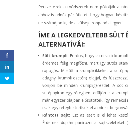
Persze ezek a módszerek nem pótolják a ránto
ahhoz is adnék pár ötletet, hogy hogyan készít
ne száradjon ki, de a külseje roppanós legyen!
ÍME A LEGKEDVELTEBB SÜLT É
ALTERNATÍVÁI:
Sült krumpli:
Fontos, hogy sütni való krumpli
érdemes félig megfőzni, mert így sütés utána
ropogós. Mielőtt a krumplicikkeket a sütőpap
adagnyi krumpli esetén) olajjal, és fűszerez
vonjon be minden krumpligerezdet. A sót cs
sütőpapíron egy rétegben terüljön el a krumpli
már egyszer olajban elősütöttek, így remekül 
csak egy rétegbe terítsük el a mirelit burgonyá
Rántott sajt:
Ezt az ételt is el lehet készí
Érdemes duplán panírozni a sajtszeleteket 