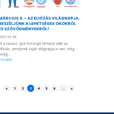
MÁRCIUS 4. – AZ ELHÍZÁS VILÁGNAPJA.
BESZÉLJÜNK A LEHETSÉGES OKOKRÓL
ÉS SZÖVŐDMÉNYEKRŐL!
2022. 03. 04.
Itt a tavasz, újra forrongó témává válik az
elhízás, amelynek saját világnapja is van, még
pedig...
«
1
2
3
4
5
6
...
»