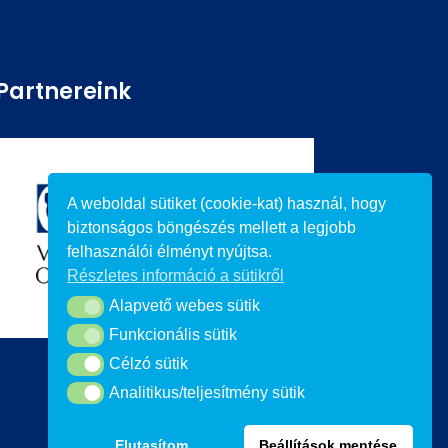
Partnereink
A weboldal sütiket (cookie-kat) használ, hogy
biztonságos böngészés mellett a legjobb
felhasználói élményt nyújtsa.
Részletes információ a sütikről
Alapvető webes sütik
Alapvető webes sütik
Funkcionális sütik
Funkcionális sütik
Célzó sütik
Célzó sütik
Analitikus/teljesítmény sütik
Analitikus/teljesítmény sütik
Elutasítom
Beállítások mentése