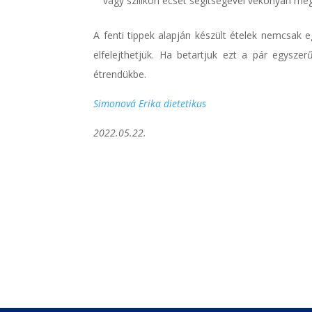
vagy szilikon ecset segítségével vékonyan me
A fenti tippek alapján készült ételek nemcsak
elfelejthetjük. Ha betartjuk ezt a pár egyszer
étrendükbe.
Simonová Erika dietetikus
2022.05.22.