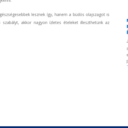
gkenni.
 egészségesebbek lesznek így, hanem a büdös olajszagot is
ű szabályt, akkor nagyon ízletes ételeket illeszthetünk az