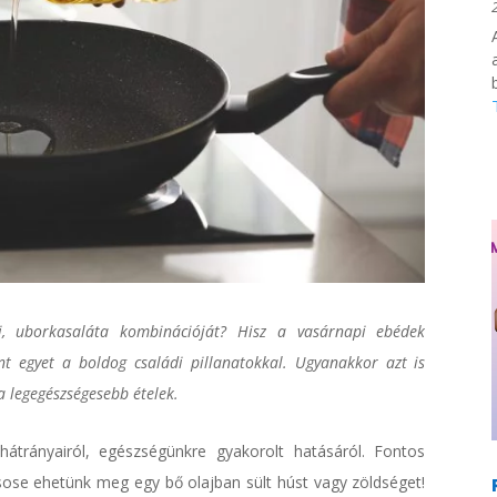
i, uborkasaláta kombinációját? Hisz a vasárnapi ebédek
 egyet a boldog családi pillanatokkal. Ugyanakkor azt is
a legegészségesebb ételek.
átrányairól, egészségünkre gyakorolt hatásáról. Fontos
ose ehetünk meg egy bő olajban sült húst vagy zöldséget!