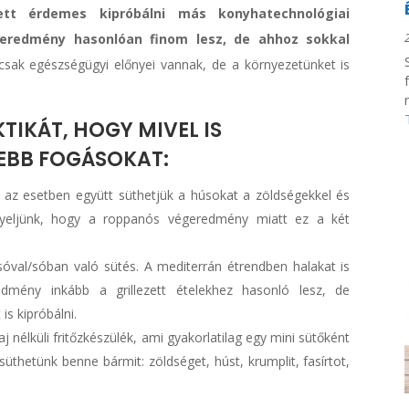
tt érdemes kipróbálni más konyhatechnológiai
 eredmény hasonlóan finom lesz, de ahhoz sokkal
ak egészségügyi előnyei vannak, de a környezetünket is
TIKÁT, HOGY MIVEL IS
YEBB FOGÁSOKAT:
az esetben együtt süthetjük a húsokat a zöldségekkel és
igyeljünk, hogy a roppanós végeredmény miatt ez a két
óval/sóban való sütés. A mediterrán étrendben halakat is
edmény inkább a grillezett ételekhez hasonló lesz, de
s kipróbálni.
 nélküli fritőzkészülék, ami gyakorlatilag egy mini sütőként
üthetünk benne bármit: zöldséget, húst, krumplit, fasírtot,