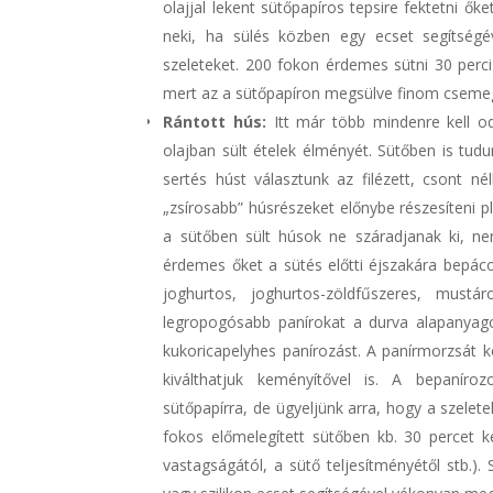
olajjal lekent sütőpapíros tepsire fektetni ő
neki, ha sülés közben egy ecset segítségév
szeleteket. 200 fokon érdemes sütni 30 percig
mert az a sütőpapíron megsülve finom csemeg
Rántott hús:
Itt már több mindenre kell o
olajban sült ételek élményét. Sütőben is tudu
sertés húst választunk az filézett, csont n
„zsírosabb” húsrészeket előnybe részesíteni pl
a sütőben sült húsok ne száradjanak ki, nem
érdemes őket a sütés előtti éjszakára bepáco
joghurtos, joghurtos-zöldfűszeres, must
legropogósabb panírokat a durva alapanyag
kukoricapelyhes panírozást. A panírmorzsát ke
kiválthatjuk keményítővel is. A bepaníro
sütőpapírra, de ügyeljünk arra, hogy a szele
fokos előmelegített sütőben kb. 30 percet ke
vastagságától, a sütő teljesítményétől stb.). 