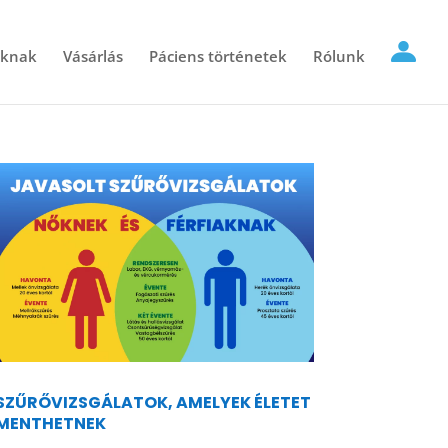
óknak
Vásárlás
Páciens történetek
Rólunk
SZŰRŐVIZSGÁLATOK, AMELYEK ÉLETET
MENTHETNEK