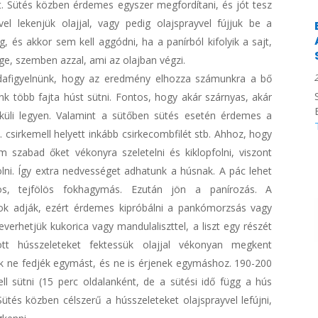
ket. Sütés közben érdemes egyszer megfordítani, és jót tesz
el lekenjük olajjal, vagy pedig olajsprayvel fújjuk be a
, és akkor sem kell aggódni, ha a panírból kifolyik a sajt,
e, szemben azzal, ami az olajban végzi.
dafigyelnünk, hogy az eredmény elhozza számunkra a bő
nk több fajta húst sütni. Fontos, hogy akár szárnyas, akár
élküli legyen. Valamint a sütőben sütés esetén érdemes a
. csirkemell helyett inkább csirkecombfilét stb. Ahhoz, hogy
 szabad őket vékonyra szeletelni és kiklopfolni, viszont
lni. Így extra nedvességet adhatunk a húsnak. A pác lehet
áros, tejfölös fokhagymás. Ezután jön a panírozás. A
ok adják, ezért érdemes kipróbálni a pankómorzsás vagy
verhetjük kukorica vagy mandulaliszttel, a liszt egy részét
zott hússzeleteket fektessük olajjal vékonyan megkent
tek ne fedjék egymást, és ne is érjenek egymáshoz. 190-200
ll sütni (15 perc oldalanként, de a sütési idő függ a hús
Sütés közben célszerű a hússzeleteket olajsprayvel lefújni,