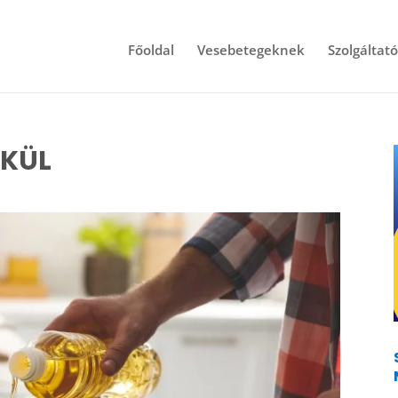
Főoldal
Vesebetegeknek
Szolgáltat
LKÜL