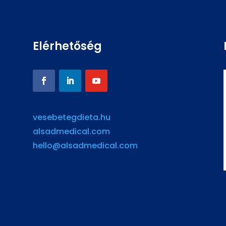
Elérhetőség
vesebetegdieta.hu
alsadmedical.com
hello@alsadmedical.com