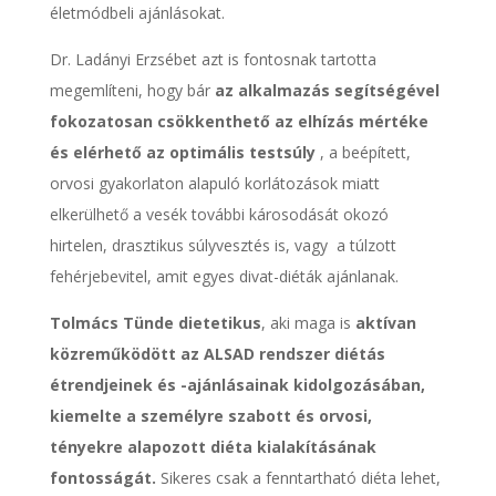
életmódbeli ajánlásokat.
Dr. Ladányi Erzsébet azt is fontosnak tartotta
megemlíteni, hogy bár
az alkalmazás segítségével
fokozatosan csökkenthető az elhízás mértéke
és elérhető az optimális testsúly
, a beépített,
orvosi gyakorlaton alapuló korlátozások miatt
elkerülhető a vesék további károsodását okozó
hirtelen, drasztikus súlyvesztés is, vagy a túlzott
fehérjebevitel, amit egyes divat-diéták ajánlanak.
Tolmács Tünde dietetikus
, aki maga is
aktívan
közreműködött az ALSAD rendszer diétás
étrendjeinek és -ajánlásainak kidolgozásában,
kiemelte a személyre szabott és orvosi,
tényekre alapozott diéta kialakításának
fontosságát.
Sikeres csak a fenntartható diéta lehet,