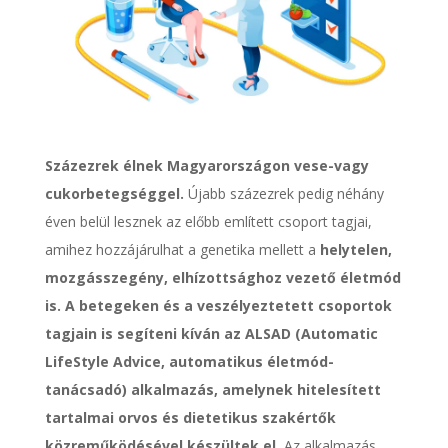
Százezrek élnek Magyarországon vese-vagy
cukorbetegséggel.
Újabb százezrek pedig néhány
éven belül lesznek az előbb említett csoport tagjai,
amihez hozzájárulhat a genetika mellett a
helytelen,
mozgásszegény, elhízottsághoz vezető életmód
is.
A betegeken és a veszélyeztetett csoportok
tagjain is segíteni kíván az ALSAD (Automatic
LifeStyle Advice, automatikus életmód-
tanácsadó) alkalmazás, amelynek hitelesített
tartalmai orvos és dietetikus szakértők
közreműködésével készültek el.
Az alkalmazás