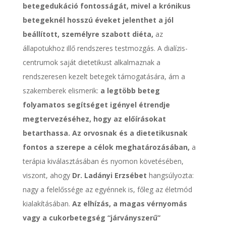
betegedukáció fontosságát, mivel a krónikus
betegeknél hosszú éveket jelenthet a jól
beállított, személyre szabott diéta,
az
állapotukhoz illő rendszeres testmozgás. A dialízis-
centrumok saját dietetikust alkalmaznak a
rendszeresen kezelt betegek támogatására, ám a
szakemberek elismerik:
a legtöbb beteg
folyamatos segítséget igényel étrendje
megtervezéséhez, hogy az előírásokat
betarthassa. Az orvosnak és a dietetikusnak
fontos a szerepe a célok meghatározásában,
a
terápia kiválasztásában és nyomon követésében,
viszont, ahogy
Dr. Ladányi Erzsébet
hangsúlyozta:
nagy a felelőssége az egyénnek is, főleg az életmód
kialakításában.
Az elhízás, a magas vérnyomás
vagy a cukorbetegség “járványszerű”