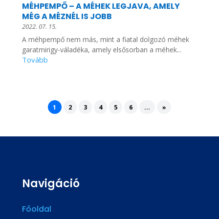
MÉHPEMPŐ – A MÉHEK LEGJAVA, AMELY
MÉG A MÉZNÉL IS JOBB
2022. 07. 15.
A méhpempő nem más, mint a fiatal dolgozó méhek
garatmirigy-váladéka, amely elsősorban a méhek...
1
2
3
4
5
6
...
»
Navigáció
Főoldal