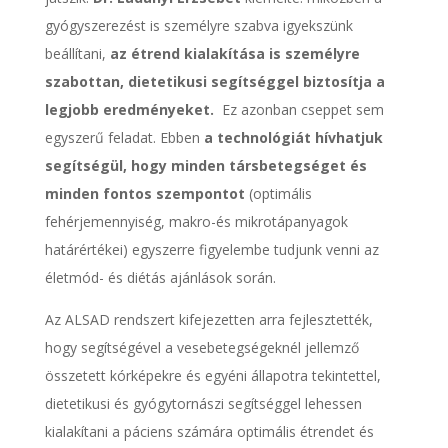
gyógyszerezést is személyre szabva igyekszünk
beállítani,
az étrend kialakítása is személyre
szabottan, dietetikusi segítséggel biztosítja a
legjobb eredményeket.
Ez azonban cseppet sem
egyszerű feladat. Ebben
a technológiát hívhatjuk
segítségül, hogy minden társbetegséget és
minden fontos szempontot
(optimális
fehérjemennyiség, makro-és mikrotápanyagok
határértékei) egyszerre figyelembe tudjunk venni az
életmód- és diétás ajánlások során.
Az ALSAD rendszert kifejezetten arra fejlesztették,
hogy segítségével a vesebetegségeknél jellemző
összetett kórképekre és egyéni állapotra tekintettel,
dietetikusi és gyógytornászi segítséggel lehessen
kialakítani a páciens számára optimális étrendet és