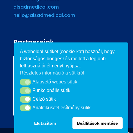
alsadmedical.com
hello@alsadmedical.com
Partnereink
A weboldal sütiket (cookie-kat) használ, hogy
biztonságos böngészés mellett a legjobb
felhasználói élményt nyújtsa.
Részletes információ a sütikről
Alapvető webes sütik
Alapvető webes sütik
Funkcionális sütik
Funkcionális sütik
Célzó sütik
Célzó sütik
Analitikus/teljesítmény sütik
Analitikus/teljesítmény sütik
Elutasítom
Beállítások mentése