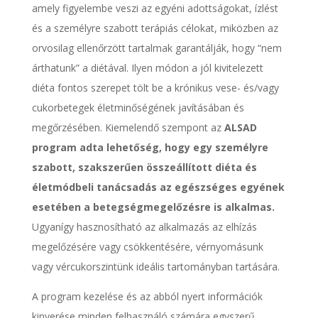
amely figyelembe veszi az egyéni adottságokat, ízlést
és a személyre szabott terápiás célokat, miközben az
orvosilag ellenőrzött tartalmak garantálják, hogy “nem
árthatunk” a diétával. Ilyen módon a jól kivitelezett
diéta fontos szerepet tölt be a krónikus vese- és/vagy
cukorbetegek életminőségének javításában és
megőrzésében. Kiemelendő szempont az
ALSAD
program adta lehetőség, hogy egy személyre
szabott, szakszerűen összeállított diéta és
életmódbeli tanácsadás az egészséges egyének
esetében a betegségmegelőzésre is alkalmas.
Ugyanígy hasznosítható az alkalmazás az elhízás
megelőzésére vagy csökkentésére, vérnyomásunk
vagy vércukorszintünk ideális tartományban tartására.
A program kezelése és az abból nyert információk
kinyerése minden felhasználó számára egyszerű,