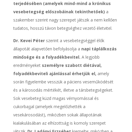
terjedésében (amelyek mind-mind a krónikus
vesebetegség előszobáinak tekinthetőek)
a
szakember szerint nagy szerepet játszik a nem kellően
tudatos, hosszú távon betegséghez vezető életvitel.
Dr. Kevei Péter
szerint a vesebetegséggel élők
állapotát alapvetően befolyásolja a
napi táplálkozás
minősége és a folyadékbevitel.
A legjobb
eredményeket
személyre szabott diétával,
folyadékbeviteli ajánlással érhetjük el,
amely
során figyelembe vesszük a páciens veseműködését
és a károsodás mértékét, illetve a társbetegségeket.
Sok vesebeteg küzd magas vérnyomással és
cukorbajjal (amelyek megelőzhették a
vesekárosodást), miközben sokak állapotának
kialakulásában az elhízottság is komoly szerepet
játszik.
Dr. Ladányi Erzsébet
kiemelte: miközben a