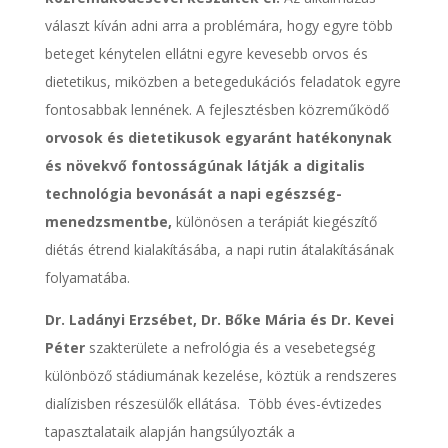
választ kíván adni arra a problémára, hogy egyre több
beteget kénytelen ellátni egyre kevesebb orvos és
dietetikus, miközben a betegedukációs feladatok egyre
fontosabbak lennének. A fejlesztésben közreműködő
orvosok és dietetikusok egyaránt hatékonynak
és növekvő fontosságúnak látják a digitalis
technológia bevonását a napi egészség-
menedzsmentbe,
különösen a terápiát kiegészítő
diétás étrend kialakításába, a napi rutin átalakításának
folyamatába.
Dr. Ladányi Erzsébet, Dr. Bőke Mária és Dr. Kevei
Péter
szakterülete a nefrológia és a vesebetegség
különböző stádiumának kezelése, köztük a rendszeres
dialízisben részesülők ellátása. Több éves-évtizedes
tapasztalataik alapján hangsúlyozták a