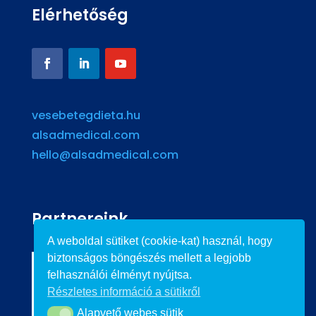
Elérhetőség
vesebetegdieta.hu
alsadmedical.com
hello@alsadmedical.com
Partnereink
A weboldal sütiket (cookie-kat) használ, hogy
biztonságos böngészés mellett a legjobb
felhasználói élményt nyújtsa.
Részletes információ a sütikről
Alapvető webes sütik
Alapvető webes sütik