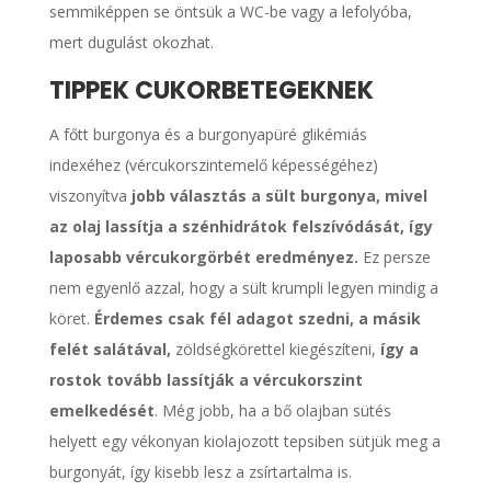
semmiképpen se öntsük a WC-be vagy a lefolyóba,
mert dugulást okozhat.
TIPPEK CUKORBETEGEKNEK
A főtt burgonya és a burgonyapüré glikémiás
indexéhez (vércukorszintemelő képességéhez)
viszonyítva
jobb választás a sült burgonya, mivel
az olaj lassítja a szénhidrátok felszívódását, így
laposabb vércukorgörbét eredményez.
Ez persze
nem egyenlő azzal, hogy a sült krumpli legyen mindig a
köret.
Érdemes csak fél adagot szedni, a másik
felét salátával,
zöldségkörettel kiegészíteni,
így a
rostok tovább lassítják a vércukorszint
emelkedését
. Még jobb, ha a bő olajban sütés
helyett egy vékonyan kiolajozott tepsiben sütjük meg a
burgonyát, így kisebb lesz a zsírtartalma is.