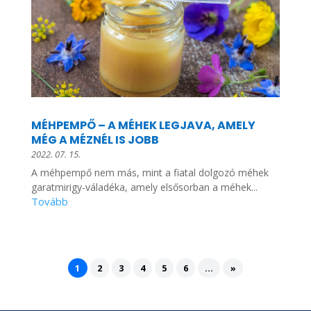
MÉHPEMPŐ – A MÉHEK LEGJAVA, AMELY
MÉG A MÉZNÉL IS JOBB
2022. 07. 15.
A méhpempő nem más, mint a fiatal dolgozó méhek
garatmirigy-váladéka, amely elsősorban a méhek...
1
2
3
4
5
6
...
»