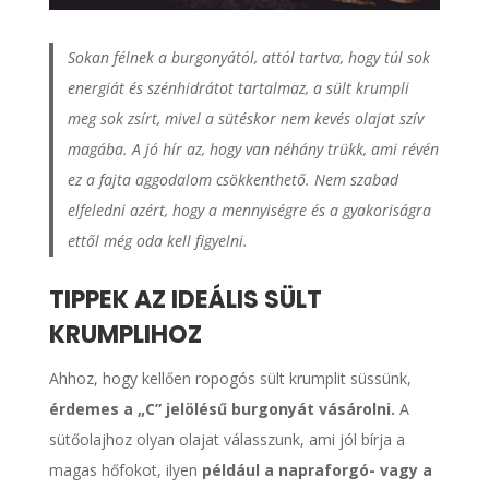
Sokan félnek a burgonyától, attól tartva, hogy túl sok
energiát és szénhidrátot tartalmaz, a sült krumpli
meg sok zsírt, mivel a sütéskor nem kevés olajat szív
magába. A jó hír az, hogy van néhány trükk, ami révén
ez a fajta aggodalom csökkenthető. Nem szabad
elfeledni azért, hogy a mennyiségre és a gyakoriságra
ettől még oda kell figyelni.
TIPPEK AZ IDEÁLIS SÜLT
KRUMPLIHOZ
Ahhoz, hogy kellően ropogós sült krumplit süssünk,
érdemes a „C” jelölésű burgonyát vásárolni.
A
sütőolajhoz olyan olajat válasszunk, ami jól bírja a
magas hőfokot, ilyen
például a napraforgó- vagy a