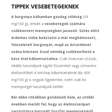
TIPPEK VESEBETEGEKNEK
A burgonya káliumban gazdag zöldség
(34
mg/100 g), emiatt a
vesebetegek számára
csökkentett mennyiségben javasolt. Sütés előtt
érdemes vízbe beáztatni a már meghámozott,
felszeletelt burgonyát, majd az áztatólevet
utána kiönteni. Ezzel némileg csökkenthető a
kész étel káliumtartalma.
Csak óvatosan sózzuk,
inkább használjunk egyéb fűszereket vagy sómentes
ételízesítőket! A ketchup káliumtartalmát (kb. 600
mg/100 g) is vegyük figyelembe, ezért csak kis
mennyiséget használjunk belőle!
Bár ebbe ritkábban gondolunk bele, az utóbbi
években merült fel, hogy az élelmiszeripari
tartósításra használt foszfát mennyiségéről