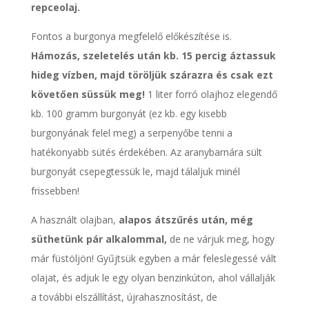
repceolaj.
Fontos a burgonya megfelelő előkészítése is.
Hámozás, szeletelés után kb. 15 percig áztassuk
hideg vízben, majd töröljük szárazra és csak ezt
követően süssük meg!
1 liter forró olajhoz elegendő
kb. 100 gramm burgonyát (ez kb. egy kisebb
burgonyának felel meg) a serpenyőbe tenni a
hatékonyabb sütés érdekében. Az aranybarnára sült
burgonyát csepegtessük le, majd tálaljuk minél
frissebben!
A használt olajban,
alapos átszűrés után, még
süthetünk pár alkalommal,
de ne várjuk meg, hogy
már füstöljön! Gyűjtsük egyben a már feleslegessé vált
olajat, és adjuk le egy olyan benzinkúton, ahol vállalják
a további elszállítást, újrahasznosítást, de