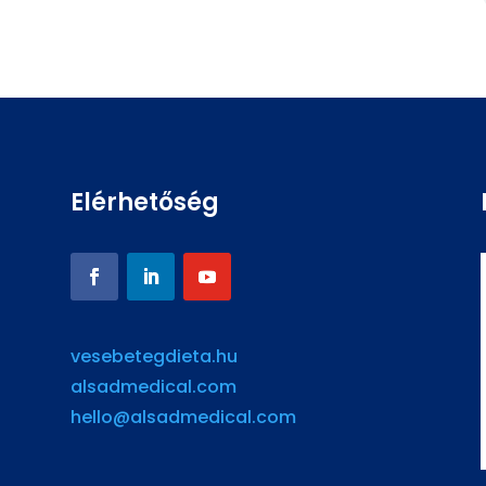
Elérhetőség
vesebetegdieta.hu
alsadmedical.com
hello@alsadmedical.com