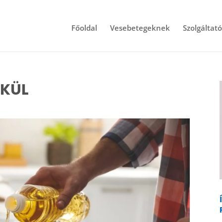
Főoldal
Vesebetegeknek
Szolgáltat
LKÜL