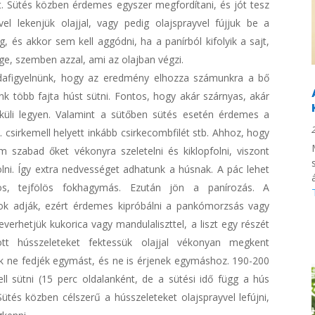
ket. Sütés közben érdemes egyszer megfordítani, és jót tesz
el lekenjük olajjal, vagy pedig olajsprayvel fújjuk be a
, és akkor sem kell aggódni, ha a panírból kifolyik a sajt,
e, szemben azzal, ami az olajban végzi.
dafigyelnünk, hogy az eredmény elhozza számunkra a bő
nk több fajta húst sütni. Fontos, hogy akár szárnyas, akár
élküli legyen. Valamint a sütőben sütés esetén érdemes a
. csirkemell helyett inkább csirkecombfilét stb. Ahhoz, hogy
 szabad őket vékonyra szeletelni és kiklopfolni, viszont
lni. Így extra nedvességet adhatunk a húsnak. A pác lehet
áros, tejfölös fokhagymás. Ezután jön a panírozás. A
ok adják, ezért érdemes kipróbálni a pankómorzsás vagy
verhetjük kukorica vagy mandulaliszttel, a liszt egy részét
zott hússzeleteket fektessük olajjal vékonyan megkent
tek ne fedjék egymást, és ne is érjenek egymáshoz. 190-200
ll sütni (15 perc oldalanként, de a sütési idő függ a hús
Sütés közben célszerű a hússzeleteket olajsprayvel lefújni,