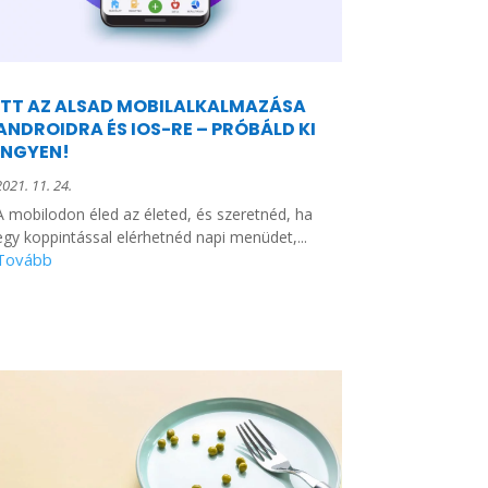
ITT AZ ALSAD MOBILALKALMAZÁSA
ANDROIDRA ÉS IOS-RE – PRÓBÁLD KI
INGYEN!
2021. 11. 24.
A mobilodon éled az életed, és szeretnéd, ha
egy koppintással elérhetnéd napi menüdet,...