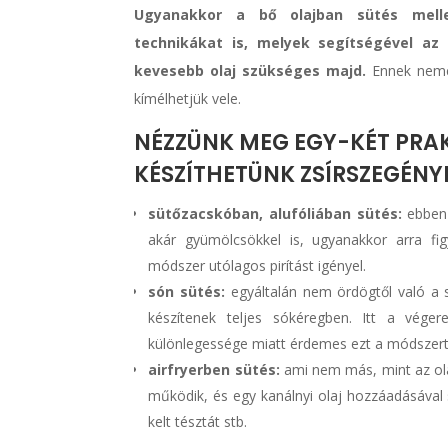
Ugyanakkor a bő olajban sütés melle
technikákat is, melyek segítségével az
kevesebb olaj szükséges majd.
Ennek nemcs
kímélhetjük vele.
NÉZZÜNK MEG EGY-KÉT PRAK
KÉSZÍTHETÜNK ZSÍRSZEGÉN
sütőzacskóban, alufóliában sütés:
ebben 
akár gyümölcsökkel is, ugyanakkor arra f
módszer utólagos pirítást igényel.
són sütés:
egyáltalán nem ördögtől való a s
készítenek teljes sókéregben. Itt a véger
különlegessége miatt érdemes ezt a módszert i
airfryerben sütés:
ami nem más, mint az olaj
működik, és egy kanálnyi olaj hozzáadásával s
kelt tésztát stb.