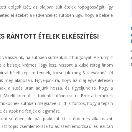
tt dolgok ízét, az olajban sült ételek ropogósságát. Így
heted el ezeket a kedvenceket sütőben úgy, hogy a belseje
S RÁNTOTT ÉTELEK ELKÉSZÍTÉSI
t válasszunk, ha sütőben sütnénk sült burgonyát. A krumplit
 a belseje krémes, lágy lesz, viszont a külső réteg finom
írral bélelt tepsire tennék, locsoljuk meg 3-4 evőkanál (4
zük meg alaposan. Figyeljünk rá, hogy az olaj egyenletesen
ak a sütés után adjunk hozzá, és figyeljünk rá, hogy a
. Mirelit krumplit is tudunk sütőben sütni. Ezek a termékek
működnek sütőben megsütve is. Itt is fontos, hogy a tepsin
t, és azok ne fedjék el egymást.
teni sütőben, de pár praktikát itt is érdemes alkalmazni.
(liszt-tojás-zsemlemorzsa-tojás-zsemlemorzsa), és ezután