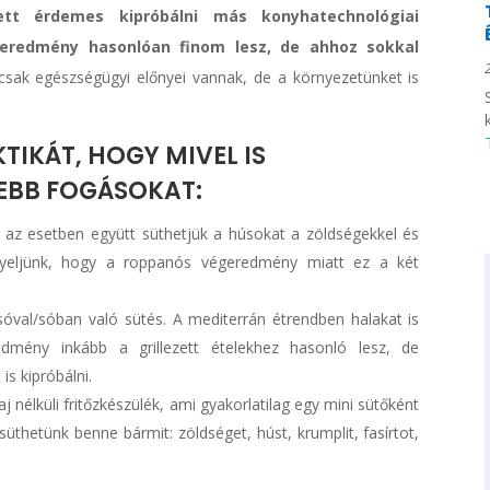
tt érdemes kipróbálni más konyhatechnológiai
 eredmény hasonlóan finom lesz, de ahhoz sokkal
ak egészségügyi előnyei vannak, de a környezetünket is
TIKÁT, HOGY MIVEL IS
YEBB FOGÁSOKAT:
az esetben együtt süthetjük a húsokat a zöldségekkel és
igyeljünk, hogy a roppanós végeredmény miatt ez a két
óval/sóban való sütés. A mediterrán étrendben halakat is
edmény inkább a grillezett ételekhez hasonló lesz, de
s kipróbálni.
 nélküli fritőzkészülék, ami gyakorlatilag egy mini sütőként
üthetünk benne bármit: zöldséget, húst, krumplit, fasírtot,