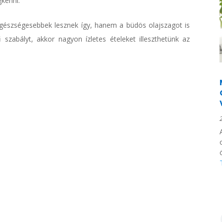
gkenni.
 egészségesebbek lesznek így, hanem a büdös olajszagot is
ű szabályt, akkor nagyon ízletes ételeket illeszthetünk az