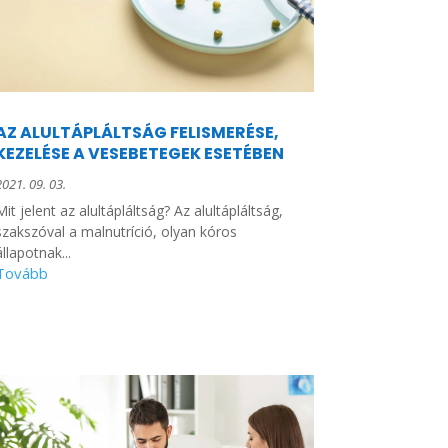
AZ ALULTÁPLÁLTSÁG FELISMERÉSE,
KEZELÉSE A VESEBETEGEK ESETÉBEN
2021. 09. 03.
Mit jelent az alultápláltság? Az alultápláltság,
szakszóval a malnutríció, olyan kóros
állapotnak...