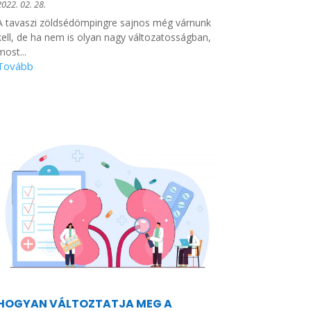
2022. 02. 28.
A tavaszi zöldsédömpingre sajnos még várnunk
kell, de ha nem is olyan nagy változatosságban,
most...
HOGYAN VÁLTOZTATJA MEG A