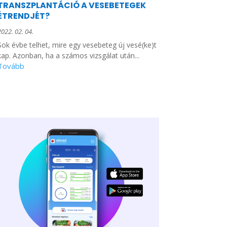
TRANSZPLANTÁCIÓ A VESEBETEGEK
ÉTRENDJÉT?
2022. 02. 04.
Sok évbe telhet, mire egy vesebeteg új vesé(ke)t
kap. Azonban, ha a számos vizsgálat után...