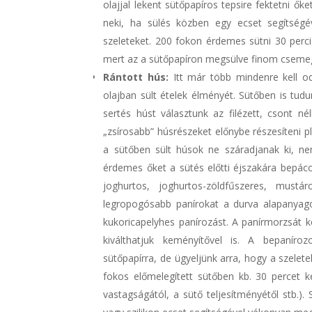
olajjal lekent sütőpapíros tepsire fektetni ő
neki, ha sülés közben egy ecset segítségév
szeleteket. 200 fokon érdemes sütni 30 percig
mert az a sütőpapíron megsülve finom csemeg
Rántott hús:
Itt már több mindenre kell o
olajban sült ételek élményét. Sütőben is tudu
sertés húst választunk az filézett, csont n
„zsírosabb” húsrészeket előnybe részesíteni pl
a sütőben sült húsok ne száradjanak ki, nem
érdemes őket a sütés előtti éjszakára bepáco
joghurtos, joghurtos-zöldfűszeres, must
legropogósabb panírokat a durva alapanyag
kukoricapelyhes panírozást. A panírmorzsát ke
kiválthatjuk keményítővel is. A bepaníro
sütőpapírra, de ügyeljünk arra, hogy a szele
fokos előmelegített sütőben kb. 30 percet ke
vastagságától, a sütő teljesítményétől stb.). 