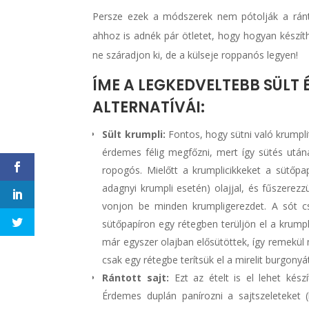
Persze ezek a módszerek nem pótolják a ránto
ahhoz is adnék pár ötletet, hogy hogyan készít
ne száradjon ki, de a külseje roppanós legyen!
ÍME A LEGKEDVELTEBB SÜLT É
ALTERNATÍVÁI:
Sült krumpli:
Fontos, hogy sütni való krumpli
érdemes félig megfőzni, mert így sütés utána
ropogós. Mielőtt a krumplicikkeket a sütőpap
adagnyi krumpli esetén) olajjal, és fűszerez
vonjon be minden krumpligerezdet. A sót cs
sütőpapíron egy rétegben terüljön el a krumpli
már egyszer olajban elősütöttek, így remekül 
csak egy rétegbe terítsük el a mirelit burgonyá
Rántott sajt:
Ezt az ételt is el lehet készí
Érdemes duplán panírozni a sajtszeleteket 