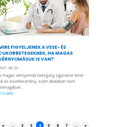
MIRE FIGYELJENEK A VESE- ÉS
CUKORBETEGEKNEK, HA MAGAS
VÉRNYOMÁSUK IS VAN?
2021. 08. 25.
A magas vérnyomás betegség egyszerre lehet
ok és következmény, ezért általában nem
önmagában...
«
...
2
3
4
5
6
7
...
»