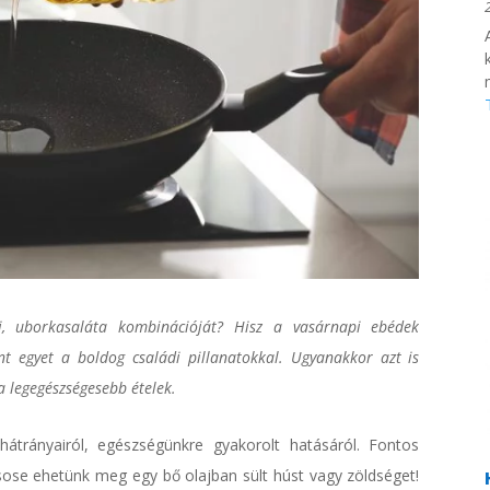
i, uborkasaláta kombinációját? Hisz a vasárnapi ebédek
 egyet a boldog családi pillanatokkal. Ugyanakkor azt is
a legegészségesebb ételek.
átrányairól, egészségünkre gyakorolt hatásáról. Fontos
ose ehetünk meg egy bő olajban sült húst vagy zöldséget!