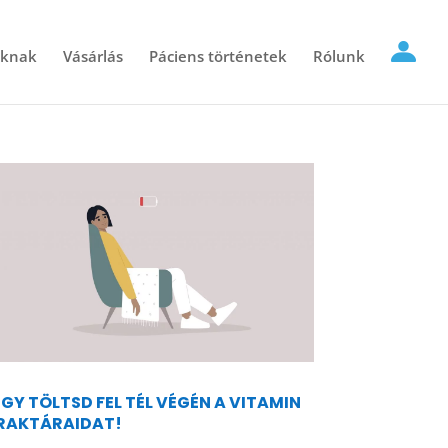
óknak
Vásárlás
Páciens történetek
Rólunk
ÍGY TÖLTSD FEL TÉL VÉGÉN A VITAMIN
RAKTÁRAIDAT!