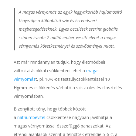
A magas vérnyomás az egyik leggyakoribb hajlamosító
tényezője a különböző szív és érrendszeri
megbetegedéseknek. Egyes becslések szerint globális
szinten évente 7 millió ember veszíti életét a magas
vérnyomás következményei és szövődményei miatt.
Azt már mindannyian tudjuk, hogy életmódbeli
változtatásokkal csökkenteni lehet a
magas
vérnyomás
t, pl. 10%-os testsúlycsökkentéssel 10
Hgmm-es csökkenés várható a szisztolés és diasztolés
vérnyomásban.
Bizonyított tény, hogy többek között
a
nátriumbevitel
csökkentése nagyban javíthatja a
magas vérnyomással összefüggő panaszokat. Az
étrendi ajánlások szerint a felnőttek étrendje 5-6 g, a