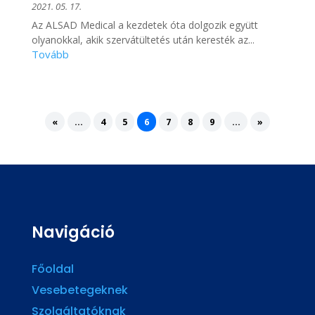
2021. 05. 17.
Az ALSAD Medical a kezdetek óta dolgozik együtt
olyanokkal, akik szervátültetés után keresték az...
«
...
4
5
6
7
8
9
...
»
Navigáció
Főoldal
Vesebetegeknek
Szolgáltatóknak