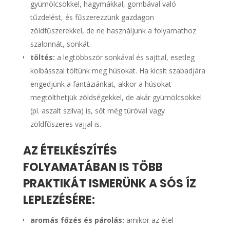
gyümölcsökkel, hagymákkal, gombával való
tűzdelést, és fűszerezzünk gazdagon
zöldfűszerekkel, de ne használjunk a folyamathoz
szalonnát, sonkát.
töltés:
a legtöbbször sonkával és sajttal, esetleg
kolbásszal töltünk meg húsokat. Ha kicsit szabadjára
engedjünk a fantáziánkat, akkor a húsokat
megtölthetjük zöldségekkel, de akár gyümölcsökkel
(pl. aszalt szilva) is, sőt még túróval vagy
zöldfűszeres vajjal is.
AZ ÉTELKÉSZÍTÉS
FOLYAMATÁBAN IS TÖBB
PRAKTIKÁT ISMERÜNK A SÓS ÍZ
LEPLEZÉSÉRE:
aromás főzés és párolás:
amikor az étel