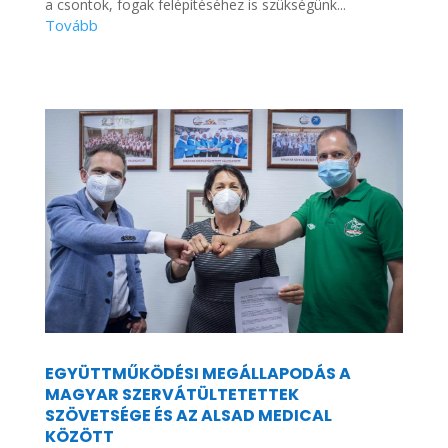
a csontok, fogak felépítéséhez is szükségünk...
EGYÜTTMŰKÖDÉSI MEGÁLLAPODÁS A
MAGYAR SZERVÁTÜLTETETTEK
SZÖVETSÉGE ÉS AZ ALSAD MEDICAL
KÖZÖTT