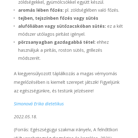
zöldségekkel, gyümölcsökkel együtt készül.
aromás lében főzés:
pl. zöldséglében való főzés.
tejben, tejszínben főzés vagy sütés
alufóliában vagy sütőzacskóban sütés:
ez a két
módszer utólagos pirítást igényel.
pörzsanyagban gazdagabbá tétel:
ehhez
használjuk a pirítás, roston sütés, grillezés
módszerét.
A kiegyensúlyozott táplálkozás a magas vérnyomás
megelőzésében is kiemelt szerepet játszik! Figyeljünk
az egészségünkre, és testünk jelzéseire!
Simonová Erika dietetikus
2022.05.18.
(Forrás: Egészségügyi szakmai irányelv, A felnőttkori