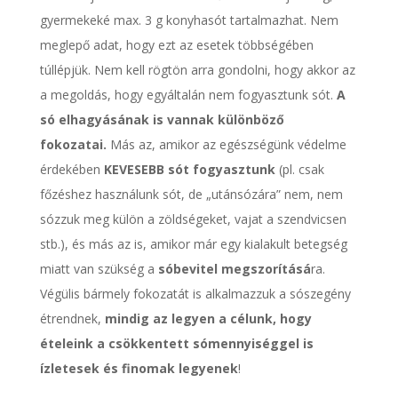
gyermekeké max. 3 g konyhasót tartalmazhat. Nem
meglepő adat, hogy ezt az esetek többségében
túllépjük. Nem kell rögtön arra gondolni, hogy akkor az
a megoldás, hogy egyáltalán nem fogyasztunk sót.
A
só elhagyásának is vannak különböző
fokozatai.
Más az, amikor az egészségünk védelme
érdekében
KEVESEBB sót fogyasztunk
(pl. csak
főzéshez használunk sót, de „utánsózára” nem, nem
sózzuk meg külön a zöldségeket, vajat a szendvicsen
stb.), és más az is, amikor már egy kialakult betegség
miatt van szükség a
sóbevitel megszorításá
ra.
Végülis bármely fokozatát is alkalmazzuk a sószegény
étrendnek,
mindig az legyen a célunk, hogy
ételeink a csökkentett sómennyiséggel is
ízletesek és finomak legyenek
!