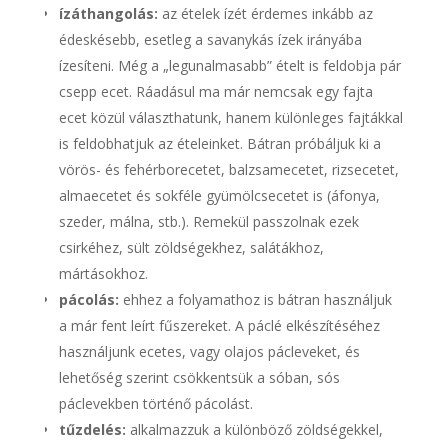
ízáthangolás:
az ételek ízét érdemes inkább az
édeskésebb, esetleg a savanykás ízek irányába
ízesíteni. Még a „legunalmasabb” ételt is feldobja pár
csepp ecet. Ráadásul ma már nemcsak egy fajta
ecet közül választhatunk, hanem különleges fajtákkal
is feldobhatjuk az ételeinket. Bátran próbáljuk ki a
vörös- és fehérborecetet, balzsamecetet, rizsecetet,
almaecetet és sokféle gyümölcsecetet is (áfonya,
szeder, málna, stb.). Remekül passzolnak ezek
csirkéhez, sült zöldségekhez, salátákhoz,
mártásokhoz.
pácolás:
ehhez a folyamathoz is bátran használjuk
a már fent leírt fűszereket. A páclé elkészítéséhez
használjunk ecetes, vagy olajos pácleveket, és
lehetőség szerint csökkentsük a sóban, sós
páclevekben történő pácolást.
tűzdelés:
alkalmazzuk a különböző zöldségekkel,