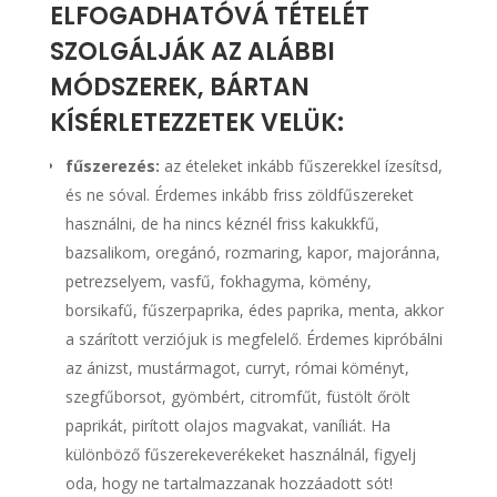
ELFOGADHATÓVÁ TÉTELÉT
SZOLGÁLJÁK AZ ALÁBBI
MÓDSZEREK, BÁRTAN
KÍSÉRLETEZZETEK VELÜK:
fűszerezés:
az ételeket inkább fűszerekkel ízesítsd,
és ne sóval. Érdemes inkább friss zöldfűszereket
használni, de ha nincs kéznél friss kakukkfű,
bazsalikom, oregánó, rozmaring, kapor, majoránna,
petrezselyem, vasfű, fokhagyma, kömény,
borsikafű, fűszerpaprika, édes paprika, menta, akkor
a szárított verziójuk is megfelelő. Érdemes kipróbálni
az ánizst, mustármagot, curryt, római köményt,
szegfűborsot, gyömbért, citromfűt, füstölt őrölt
paprikát, pirított olajos magvakat, vaníliát. Ha
különböző fűszerekeverékeket használnál, figyelj
oda, hogy ne tartalmazzanak hozzáadott sót!