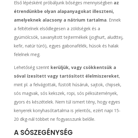
Első lépésként próbáljunk bőséges mennyiségben
az
étrendünkbe olyan alapanyagokat illeszteni,
amelyeknek alacsony a nátrium tartalma
. Ennek
a feltételnek elsődlegesen a zöldségek és a
gyümölcsök, savanyított tejtermékek (joghurt, aludttej,
kefir, natúr túró), egyes gabonafélék, húsok és halak
felelnek meg.
Lehetőség szerint
kerüljük, vagy csökkentsük a
sóval ízesített vagy tartósított élelmiszereket
,
mint pl. a felvágottak, füstölt húsáruk, sajtok, chipsek,
sós magvak, sós kekszek, ropi, sós péksütemények,
gyors és készételek. Nem túl ismert tény, hogy egyes
kenyerek konyhasótartalma is jelentős, ezért napi 15-
20 dkg-nál többet ne fogyasszunk belőle.
A SÓSZEGÉNYSÉG