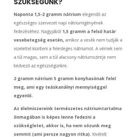
SZÜKSÉGÜNK?
Naponta 1,5-2 gramm nátrium
elegendő az
egészséges szervezet napi nátriumigényének
fedezéséhez. Nagyjából
1,5 gramm a felső határ
vesebetegség esetén,
amikor a vesék nem tudják a
vizelettel kiüríteni a felesleges nátriumot. A vérnek sem
a túl magas, sem a túl alacsony nátriumszintje nem
kedvező az egészségünkre.
2 gramm nátrium 5 gramm konyhasónak felel
meg, ami egy teáskanálnyi mennyiséggel
egyenlő.
Az élelmiszereink természetes nátriumtartalma
önmagában is képes lenne fedezni a
szükségletet, akkor is, ha nem sózunk meg
semmit (ami persze nagyon ritka).
Kivételt