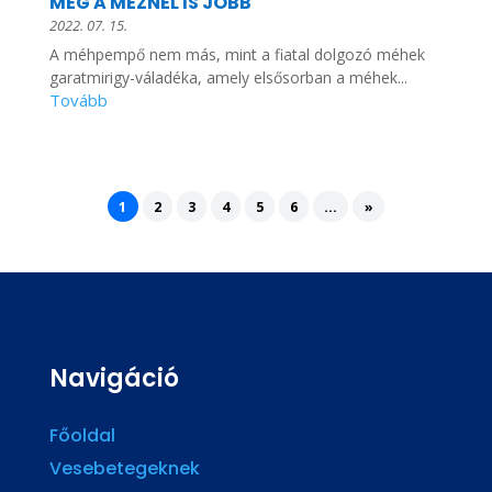
MÉG A MÉZNÉL IS JOBB
2022. 07. 15.
A méhpempő nem más, mint a fiatal dolgozó méhek
garatmirigy-váladéka, amely elsősorban a méhek...
1
2
3
4
5
6
...
»
Navigáció
Főoldal
Vesebetegeknek