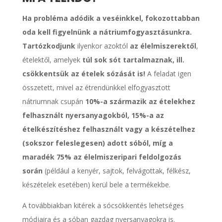
Ha probléma adódik a veséinkkel, fokozottabban
oda kell figyelnünk a nátriumfogyasztásunkra.
Tartózkodjunk
ilyenkor azoktól
az élelmiszerektől
,
ételektől, amelyek
túl sok sót tartalmaznak, ill.
csökkentsük az ételek sózását is!
A feladat igen
összetett, mivel az étrendünkkel elfogyasztott
nátriumnak csupán
10%-a származik az ételekhez
felhasznált nyersanyagokból, 15%-a az
ételkészítéshez felhasznált vagy a készételhez
(sokszor feleslegesen) adott sóból, míg a
maradék 75% az élelmiszeripari feldolgozás
során
(például a kenyér, sajtok, felvágottak, félkész,
készételek esetében) kerül bele a termékekbe.
A továbbiakban kitérek a sócsökkentés lehetséges
módjaira és a sóban gazdag nyersanyagokra is.