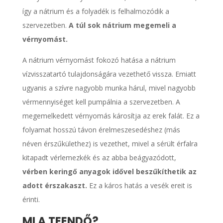
így a nátrium és a folyadék is felhalmozódik a
szervezetben.
A túl sok nátrium megemeli a
vérnyomást.
A nátrium vérnyomást fokozó hatása a nátrium
vízvisszatartó tulajdonságára vezethető vissza. Emiatt
ugyanis a szívre nagyobb munka hárul, mivel nagyobb
vérmennyiséget kell pumpálnia a szervezetben. A
megemelkedett vérnyomás károsítja az erek falát. Ez a
folyamat hosszú távon érelmeszesedéshez (más
néven érszűkülethez) is vezethet, mivel a sérült érfalra
kitapadt vérlemezkék és az abba beágyazódott,
vérben keringő anyagok idővel beszűkíthetik az
adott érszakaszt.
Ez a káros hatás a vesék ereit is
érinti.
MI A TEENDŐ?