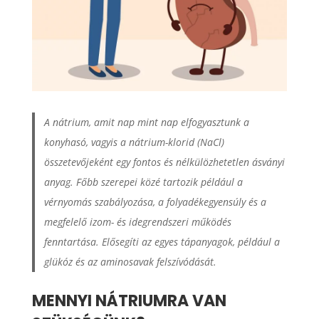
A nátrium, amit nap mint nap elfogyasztunk a
konyhasó, vagyis a nátrium-klorid (NaCl)
összetevőjeként egy fontos és nélkülözhetetlen ásványi
anyag. Főbb szerepei közé tartozik például a
vérnyomás szabályozása, a folyadékegyensúly és a
megfelelő izom- és idegrendszeri működés
fenntartása. Elősegíti az egyes tápanyagok, például a
glükóz és az aminosavak felszívódását.
MENNYI NÁTRIUMRA VAN