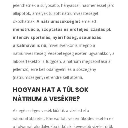
jelenthetnek a súlyosabb, hányással, hasmenéssel járó
állapotok, amelyek túlzott nátriumveszteséget
okozhatnak.
A nátriumszükséglet
emellett
menstruáció, szoptatás és erőteljes izzadás pl.
intenzív sportolás, nyári hőség, szaunázás
alkalmával is nő,
mivel ilyenkor is megnő a
nátriumveszteség. Vesebetegség esetén ugyanakkor, a
laborértékektől is függően, a nátrium megszorítása a
jellemző, erre kell odafigyelni és a sószegény
(nátriumszegény) étrendre kell áttérni.
HOGYAN HAT A TÚL SOK
NÁTRIUM A VESÉKRE?
Az egészséges vesék kiürítik a vizelettel a
nátriumtöbbletet. Károsodott veseműködés esetén ez
a folyamat akadályokba ütközik, kevesebb vizelet ürül,