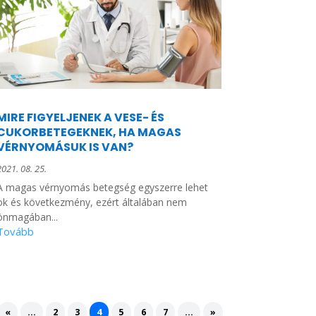
MIRE FIGYELJENEK A VESE- ÉS
CUKORBETEGEKNEK, HA MAGAS
VÉRNYOMÁSUK IS VAN?
2021. 08. 25.
A magas vérnyomás betegség egyszerre lehet
ok és következmény, ezért általában nem
önmagában...
«
...
2
3
4
5
6
7
...
»