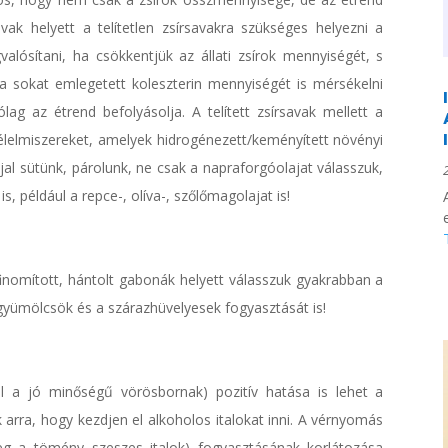
savak helyett a telítetlen zsírsavakra szükséges helyezni a
alósítani, ha csökkentjük az állati zsírok mennyiségét, s
l a sokat emlegetett koleszterin mennyiségét is mérsékelni
ólag az étrend befolyásolja. A telített zsírsavak mellett a
z élelmiszereket, amelyek hidrogénezett/keményített növényi
jal sütünk, párolunk, ne csak a napraforgóolajat válasszuk,
, például a repce-, olíva-, szőlőmagolajat is!
finomított, hántolt gabonák helyett válasszuk gyakrabban a
k, gyümölcsök és a szárazhüvelyesek fogyasztását is!
l a jó minőségű vörösbornak) pozitív hatása is lehet a
k arra, hogy kezdjen el alkoholos italokat inni. A vérnyomás
eg a tömény szeszes italok) fogyasztásának korlátozása