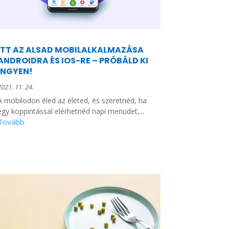
ITT AZ ALSAD MOBILALKALMAZÁSA
ANDROIDRA ÉS IOS-RE – PRÓBÁLD KI
INGYEN!
2021. 11. 24.
A mobilodon éled az életed, és szeretnéd, ha
egy koppintással elérhetnéd napi menüdet,...