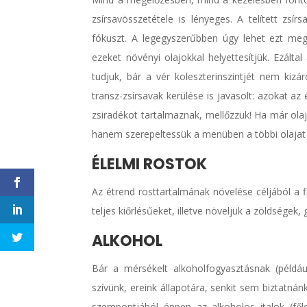
zsírsavösszetétele is lényeges. A telített zsír
fókuszt. A legegyszerűbben úgy lehet ezt megv
ezeket növényi olajokkal helyettesítjük. Ezálta
tudjuk, bár a vér koleszterinszintjét nem kizár
transz-zsírsavak kerülése is javasolt: azokat a
zsiradékot tartalmaznak, mellőzzük! Ha már olaj
hanem szerepeltessük a menüben a többi olajat is
ÉLELMI ROSTOK
Az étrend rosttartalmának növelése céljából a 
teljes kiőrlésűeket, illetve növeljük a zöldsége
ALKOHOL
Bár a mérsékelt alkoholfogyasztásnak (példáu
szívünk, ereink állapotára, senkit sem biztatnán
szempontjából éppen az alkoholos italok (fől