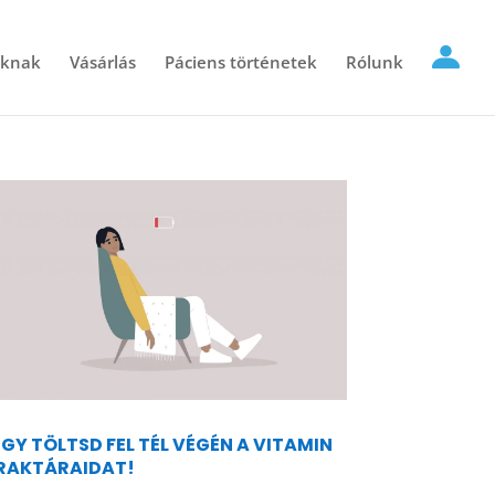
óknak
Vásárlás
Páciens történetek
Rólunk
ÍGY TÖLTSD FEL TÉL VÉGÉN A VITAMIN
RAKTÁRAIDAT!