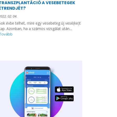
TRANSZPLANTÁCIÓ A VESEBETEGEK
ÉTRENDJÉT?
2022. 02. 04.
Sok évbe telhet, mire egy vesebeteg új vesé(ke)t
kap. Azonban, ha a számos vizsgálat után...