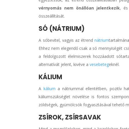
vérnyomás nem önállóan jelentkezik
, és
összeállítását.
SÓ (NÁTRIUM)
A sóbevitel, vagyis az étrend
nátrium
tartalmána
Ehhez nem elegendő csak a só mennyiségét csökke
a feldolgozott élelmiszerek hozzáadott sótart
alternatívát jelent, kivéve a
vesebeteg
eknél.
KÁLIUM
A
kálium
a nátriummal ellentétben, pozitív h
káliumszükséglet növelése is fontos szempont 
zöldségek, gyümölcsök fogyasztásával tehető m
ZSÍROK, ZSÍRSAVAK
Mind a megelőzésben, mind a kezelésben fonto