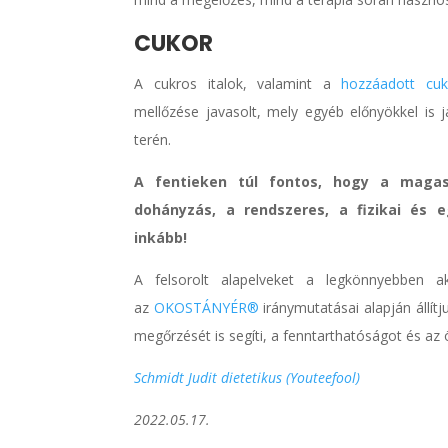
CUKOR
A cukros italok, valamint a
hozzáadott cuk
mellőzése javasolt, mely egyéb előnyökkel is j
terén.
A fentieken túl fontos, hogy a maga
dohányzás, a rendszeres, a fizikai és 
inkább!
A felsorolt alapelveket a legkönnyebben ak
az
OKOSTÁNYÉR®
iránymutatásai alapján állít
megőrzését is segíti, a fenntarthatóságot és az
Schmidt Judit dietetikus (Youteefool)
2022.05.17.