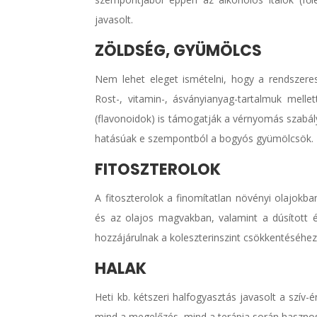
javasolt.
ZÖLDSÉG, GYÜMÖLCS
Nem lehet eleget ismételni, hogy a rendszere
Rost-, vitamin-, ásványianyag-tartalmuk melle
(flavonoidok) is támogatják a vérnyomás szabál
hatásúak e szempontból a bogyós gyümölcsök.
FITOSZTEROLOK
A fitoszterolok a finomítatlan növényi olajokban
és az olajos magvakban, valamint a dúsított é
hozzájárulnak a koleszterinszint csökkentéséhez 
HALAK
Heti kb. kétszeri halfogyasztás javasolt a szí
mind a megelőzés, mind a terápia során haszno