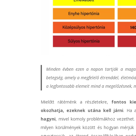
Minden évben ezen a napon tartják a magas
betegség, amely a megfelelő étrenddel, életmódd
a legfontosabb elemeit mind a megelőzésnek, m
Mielőtt rátérnénk a részletekre,
fontos ki
okozhatja, ezeknek utána kell járni
. Ha 
hagyni
, mivel komoly problémákhoz vezethet
milyen körülmények között és hogyan mérjük a
egyeztessük, az étrend összeállításában pedig