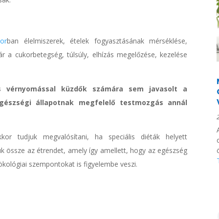
or
ban élelmiszerek, ételek fogyasztásának mérséklése,
ár a cukorbetegség, túlsúly, elhízás megelőzése, kezelése
s vérnyomással küzdők számára sem javasolt a
egészségi állapotnak megfelelő testmozgás annál
kor tudjuk megvalósítani, ha speciális diéták helyett
juk össze az étrendet, amely így amellett, hogy az egészség
 ökológiai szempontokat is figyelembe veszi.