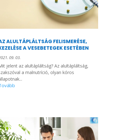
AZ ALULTÁPLÁLTSÁG FELISMERÉSE,
KEZELÉSE A VESEBETEGEK ESETÉBEN
2021. 09. 03.
Mit jelent az alultápláltság? Az alultápláltság,
szakszóval a malnutríció, olyan kóros
állapotnak...