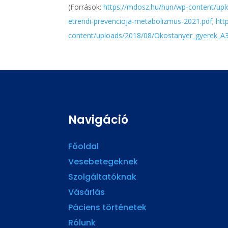
(Források:
https://mdosz.hu/hun/wp-content/up
etrendi-prevencioja-metabolizmus-2021.pdf
;
htt
content/uploads/2018/08/Okostanyer_gyerek_A3_
Navigáció
Főoldal
Vesebetegeknek
Szolgáltatóknak
Vásárlás
Páciens történetek
Rólunk