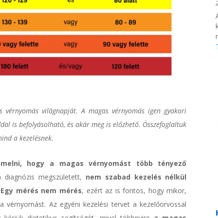
 vérnyomás világnapját. A magas vérnyomás igen gyakori
al is befolyásolható, és akár meg is előzhető. Összefoglaltuk
ind a kezelésnek.
emelni, hogy a magas vérnyomást több tényező
a diagnózis megszületett,
nem szabad kezelés nélkül
.
Egy mérés nem mérés
, ezért az is fontos, hogy mikor,
 vérnyomást. Az egyéni kezelési tervet a kezelőorvossal
 kérjük dietetikus segítségét, mivel többnyire
a magas