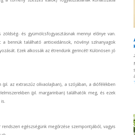
s zöldség- és gyümölcsfogyasztásnak mennyi előnye van.
tt a bennük található antioxidánsok, növényi színanyagok
yozását. Ezek alkossák az étrendünk gerincét! Különösen jó
 (pl. az extraszűz olívaolajban), a szójában, a diófélékben
lelmiszerekben (pl. margarinban) találhatók meg, és ezek
is.
v-ér rendszeri egészségünk megőrzése szempontjából, vagyis
sak.