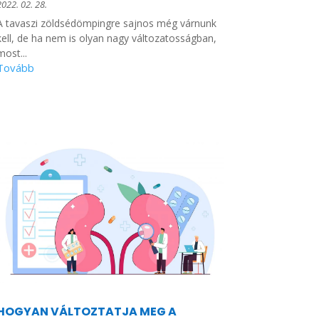
2022. 02. 28.
A tavaszi zöldsédömpingre sajnos még várnunk
kell, de ha nem is olyan nagy változatosságban,
most...
HOGYAN VÁLTOZTATJA MEG A