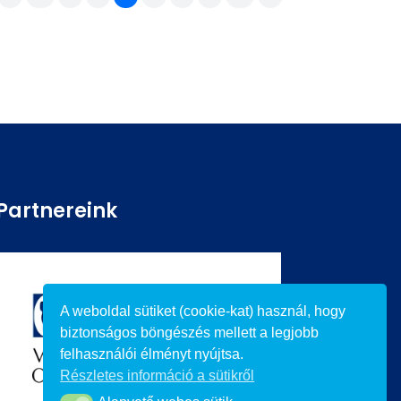
Partnereink
A weboldal sütiket (cookie-kat) használ, hogy
biztonságos böngészés mellett a legjobb
felhasználói élményt nyújtsa.
Részletes információ a sütikről