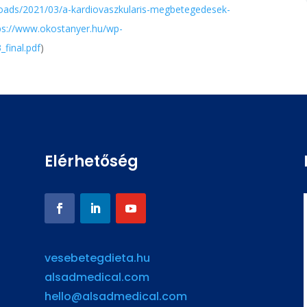
loads/2021/03/a-kardiovaszkularis-megbetegedesek-
ps://www.okostanyer.hu/wp-
final.pdf
)
Elérhetőség
vesebetegdieta.hu
alsadmedical.com
hello@alsadmedical.com