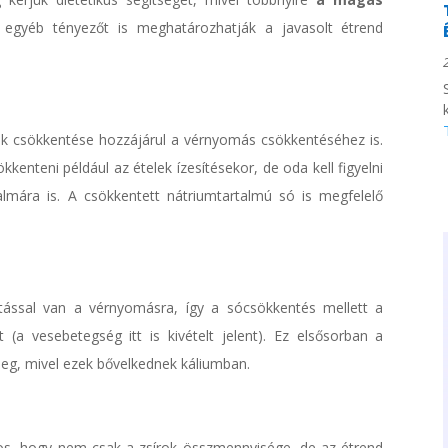
 egyéb tényezőt is meghatározhatják a javasolt étrend
k csökkentése hozzájárul a vérnyomás csökkentéséhez is.
nteni például az ételek ízesítésekor, de oda kell figyelni
almára is. A csökkentett nátriumtartalmú só is megfelelő
atással van a vérnyomásra, így a sócsökkentés mellett a
(a vesebetegség itt is kivételt jelent). Ez elsősorban a
eg, mivel ezek bővelkednek káliumban.
s, hogy nem csak a zsírok összmennyisége, de az étrend