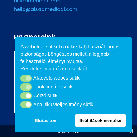
alsadmedical.com
hello@alsadmedical.com
Partnereink
A weboldal sütiket (cookie-kat) használ, hogy
biztonságos böngészés mellett a legjobb
felhasználói élményt nyújtsa.
Részletes információ a sütikről
Alapvető webes sütik
Alapvető webes sütik
Funkcionális sütik
Funkcionális sütik
Célzó sütik
Célzó sütik
Analitikus/teljesítmény sütik
Analitikus/teljesítmény sütik
Elutasítom
Beállítások mentése
Share This