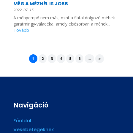
MÉG A MÉZNÉL IS JOBB
2022. 07. 15.
A méhpempő nem más, mint a fiatal dolgozó méhek
garatmirigy-váladéka, amely elsősorban a méhek...
1
2
3
4
5
6
...
»
Navigáció
Főoldal
Vesebetegeknek