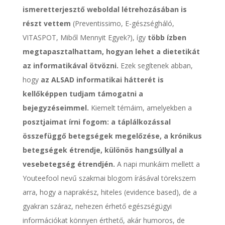
ismeretterjesztő weboldal létrehozásában is
részt vettem
(Preventissimo, E-gészségháló,
VITASPOT, Miből Mennyit Egyek?), így
több ízben
megtapasztalhattam, hogyan lehet a dietetikát
az informatikával ötvözni.
Ezek segítenek abban,
hogy
az ALSAD informatikai hátterét is
kellőképpen tudjam támogatni a
bejegyzéseimmel.
Kiemelt témáim, amelyekben a
posztjaimat írni fogom: a táplálkozással
összefüggő betegségek megelőzése, a krónikus
betegségek étrendje, különös hangsúllyal a
vesebetegség étrendjén.
A napi munkáim mellett a
Youteefool nevű szakmai blogom írásával törekszem
arra, hogy a naprakész, hiteles (evidence based), de a
gyakran száraz, nehezen érhető egészségügyi
információkat könnyen érthető, akár humoros, de