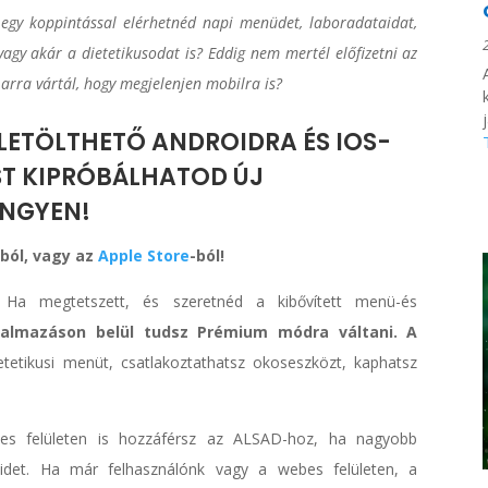
 egy koppintással elérhetnéd napi menüdet, laboradataidat,
vagy akár a dietetikusodat is? Eddig nem mertél előfizetni az
rra vártál, hogy megjelenjen mobilra is?
ETÖLTHETŐ ANDROIDRA ÉS IOS-
OST KIPRÓBÁLHATOD ÚJ
INGYEN!
z
ból, vagy az
Apple Store
-ból!
 Ha megtetszett, és szeretnéd a kibővített menü-és
kalmazáson belül tudsz Prémium módra váltani. A
tetikusi menüt, csatlakoztathatsz okoseszközt, kaphatsz
es felületen is hozzáférsz az ALSAD-hoz, ha nagyobb
jeidet. Ha már felhasználónk vagy a webes felületen, a