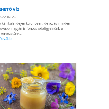
EHETŐ VÍZ
2022. 07. 29.
A kánikula idején különösen, de az év minden
további napján is fontos odafigyelnünk a
szervezetünk...