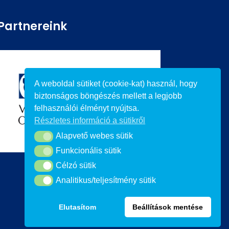
Partnereink
A weboldal sütiket (cookie-kat) használ, hogy
biztonságos böngészés mellett a legjobb
felhasználói élményt nyújtsa.
Részletes információ a sütikről
Alapvető webes sütik
Alapvető webes sütik
Funkcionális sütik
Funkcionális sütik
Célzó sütik
Célzó sütik
Analitikus/teljesítmény sütik
Analitikus/teljesítmény sütik
Elutasítom
Beállítások mentése