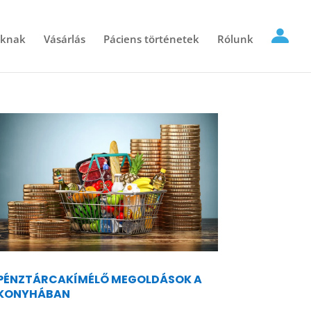
óknak
Vásárlás
Páciens történetek
Rólunk
PÉNZTÁRCAKÍMÉLŐ MEGOLDÁSOK A
KONYHÁBAN