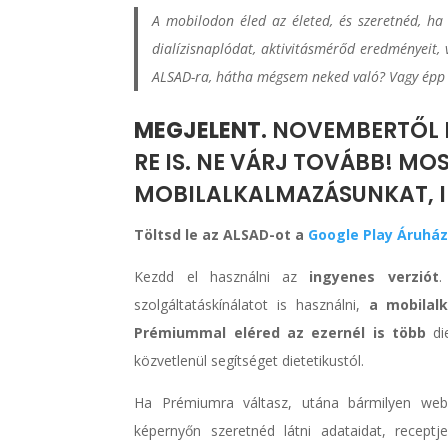
A mobilodon éled az életed, és szeretnéd, ha
dialízisnaplódat, aktivitásmérőd eredményeit, 
ALSAD-ra, hátha mégsem neked való? Vagy épp a
MEGJELENT.
NOVEMBERTŐL L
RE IS. NE VÁRJ TOVÁBB! M
MOBILALKALMAZÁSUNKAT, 
Töltsd le az ALSAD-ot a
Google Play Áruhá
Kezdd el használni az
ingyenes verziót
.
szolgáltatáskínálatot is használni,
a mobilal
Prémiummal eléred az ezernél is több
die
közvetlenül segítséget dietetikustól.
Ha Prémiumra váltasz, utána bármilyen web
képernyőn szeretnéd látni adataidat, recept