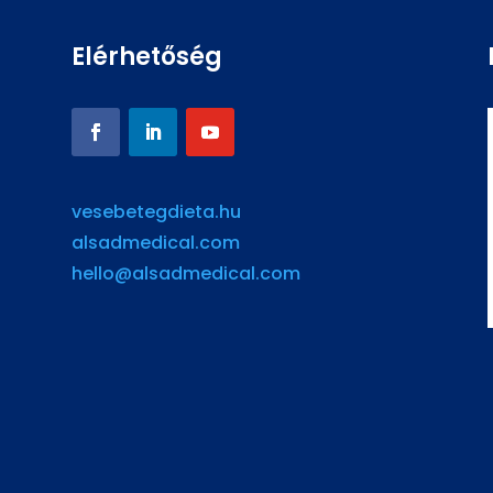
Elérhetőség
vesebetegdieta.hu
alsadmedical.com
hello@alsadmedical.com