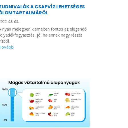
TUDNIVALÓK A CSAPVÍZ LEHETSÉGES
ÓLOMTARTALMÁRÓL
2022. 08. 03.
A nyári melegben kiemelten fontos az elegendő
folyadékfogyasztás, jó, ha ennek nagy részét
ízből...