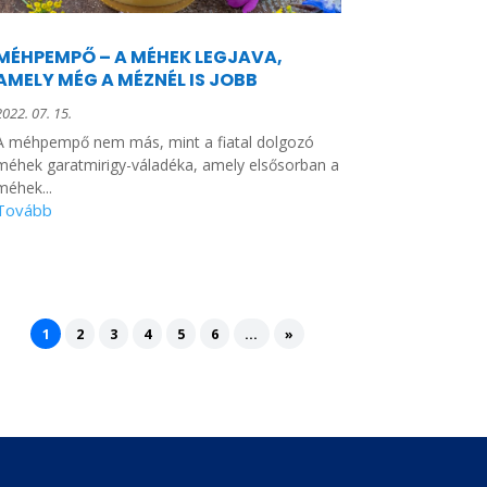
MÉHPEMPŐ – A MÉHEK LEGJAVA,
AMELY MÉG A MÉZNÉL IS JOBB
2022. 07. 15.
A méhpempő nem más, mint a fiatal dolgozó
méhek garatmirigy-váladéka, amely elsősorban a
méhek...
1
2
3
4
5
6
...
»