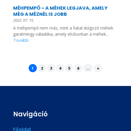
MÉHPEMPŐ – A MÉHEK LEGJAVA, AMELY
MÉG A MÉZNÉL IS JOBB
2022. 07. 15.
A méhpempő nem más, mint a fiatal dolgozó méhek
garatmirigy-váladéka, amely elsősorban a méhek...
1
2
3
4
5
6
...
»
Navigáció
Főoldal