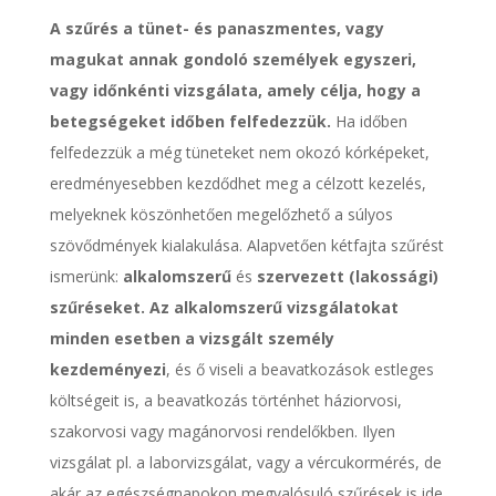
A szűrés a tünet- és panaszmentes, vagy
magukat annak gondoló személyek egyszeri,
vagy időnkénti vizsgálata, amely célja, hogy a
betegségeket időben felfedezzük.
Ha időben
felfedezzük a még tüneteket nem okozó kórképeket,
eredményesebben kezdődhet meg a célzott kezelés,
melyeknek köszönhetően megelőzhető a súlyos
szövődmények kialakulása. Alapvetően kétfajta szűrést
ismerünk:
alkalomszerű
és
szervezett (lakossági)
szűréseket. Az alkalomszerű vizsgálatokat
minden esetben a vizsgált személy
kezdeményezi
, és ő viseli a beavatkozások estleges
költségeit is, a beavatkozás történhet háziorvosi,
szakorvosi vagy magánorvosi rendelőkben. Ilyen
vizsgálat pl. a laborvizsgálat, vagy a vércukormérés, de
akár az egészségnapokon megvalósuló szűrések is ide