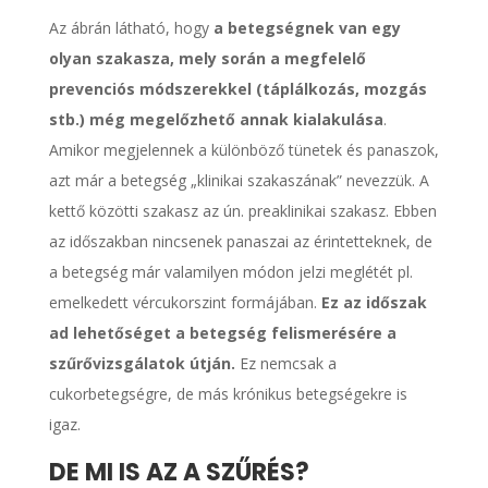
Az ábrán látható, hogy
a betegségnek van egy
olyan szakasza, mely során a megfelelő
prevenciós módszerekkel (táplálkozás, mozgás
stb.) még megelőzhető annak kialakulása
.
Amikor megjelennek a különböző tünetek és panaszok,
azt már a betegség „klinikai szakaszának” nevezzük. A
kettő közötti szakasz az ún. preaklinikai szakasz. Ebben
az időszakban nincsenek panaszai az érintetteknek, de
a betegség már valamilyen módon jelzi meglétét pl.
emelkedett vércukorszint formájában.
Ez az időszak
ad lehetőséget a betegség felismerésére a
szűrővizsgálatok útján.
Ez nemcsak a
cukorbetegségre, de más krónikus betegségekre is
igaz.
DE MI IS AZ A SZŰRÉS?