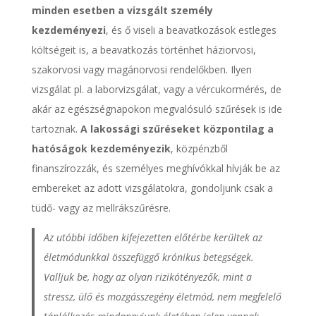
minden esetben a vizsgált személy
kezdeményezi
, és ő viseli a beavatkozások estleges
költségeit is, a beavatkozás történhet háziorvosi,
szakorvosi vagy magánorvosi rendelőkben. Ilyen
vizsgálat pl. a laborvizsgálat, vagy a vércukormérés, de
akár az egészségnapokon megvalósuló szűrések is ide
tartoznak.
A lakossági szűréseket központilag a
hatóságok kezdeményezik
, közpénzből
finanszírozzák, és személyes meghívókkal hívják be az
embereket az adott vizsgálatokra, gondoljunk csak a
tüdő- vagy az mellrákszűrésre.
Az utóbbi időben kifejezetten előtérbe kerültek az
életmódunkkal összefüggő krónikus betegségek.
Valljuk be, hogy az olyan rizikótényezők, mint a
stressz, ülő és mozgásszegény életmód, nem megfelelő