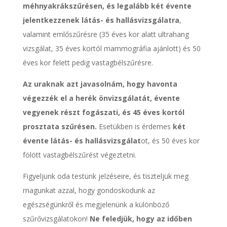
méhnyakrákszűrésen, és legalább két évente
jelentkezzenek látás- és hallásvizsgálatra
,
valamint emlőszűrésre (35 éves kor alatt ultrahang
vizsgálat, 35 éves kortól mammográfia ajánlott) és 50
éves kor felett pedig vastagbélszűrésre.
Az uraknak azt javasolnám, hogy havonta
végezzék el a herék önvizsgálatát, évente
vegyenek részt fogászati, és 45 éves kortól
prosztata szűrésen.
Esetükben is érdemes
két
évente látás- és hallásvizsgálat
ot, és 50 éves kor
fölött vastagbélszűrést végeztetni.
Figyeljünk oda testünk jelzéseire, és tiszteljük meg
magunkat azzal, hogy gondoskodunk az
egészségünkről és megjelenünk a különböző
szűrővizsgálatokon!
Ne feledjük, hogy az időben