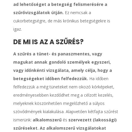
ad lehetőséget a betegség felismerésére a
szűrővizsgálatok útján.
Ez nemcsak a
cukorbetegségre, de más krónikus betegségekre is
igaz.
DE MI IS AZ A SZŰRÉS?
A szűrés a tünet- és panaszmentes, vagy
magukat annak gondoló személyek egyszeri,
vagy időnkénti vizsgálata, amely célja, hogy a
betegségeket időben felfedezzük.
Ha időben
felfedezzük a még tüneteket nem okozó kórképeket,
eredményesebben kezdődhet meg a célzott kezelés,
melyeknek köszönhetően megelőzhető a súlyos
szövődmények kialakulása. Alapvetően kétfajta szűrést
ismerünk:
alkalomszerű
és
szervezett (lakossági)
szűréseket. Az alkalomszerű vizsgálatokat