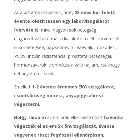
Arra bíztatok mindenkit, hogy
25 éves kor felett
évente készíttessen egy laborvizsgálatot
(vérvételt)
, mivel nagyon sok betegség
diagnosztizálható már a kialakulása előtt vérvétellel:
cukorbetegség, pajzsmirigy túl vagy alul működés,
PCOS, inzulin rezisztencia, prosztata betegségei,
hormonzavarok, trombózisra való hajlam, csakhogy
néhányat említsünk.
Emellett
1-2 évente érdemes EKG vizsgálatot,
csontsűrűség mérést, anyajegyszűrést
végeztetni
.
Hölgy társaim
az emlőrák elkerülése miatt
havonta
végezzék el az emlők önvizsgálatát, évente
vegyenek részt fogászati ellenőrzésen,