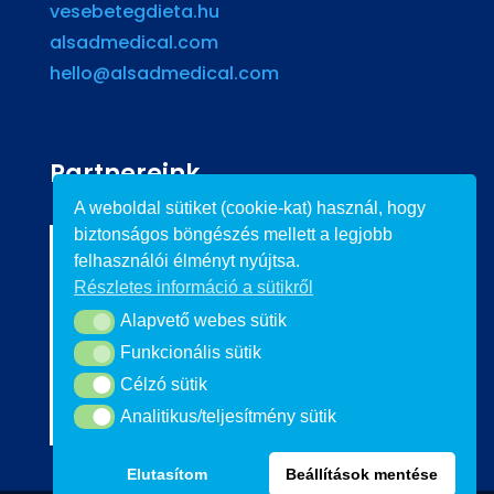
vesebetegdieta.hu
alsadmedical.com
hello@alsadmedical.com
Partnereink
A weboldal sütiket (cookie-kat) használ, hogy
biztonságos böngészés mellett a legjobb
felhasználói élményt nyújtsa.
Részletes információ a sütikről
Alapvető webes sütik
Alapvető webes sütik
Funkcionális sütik
Funkcionális sütik
Célzó sütik
Célzó sütik
Analitikus/teljesítmény sütik
Analitikus/teljesítmény sütik
Elutasítom
Beállítások mentése