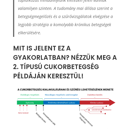
táplálkozás mindannyiunk életében jelen vannak
valamilyen szinten. A tudomány mai állása szerint a
betegségmegelőzés és a szűrővizsgálatok elvégzése a
legjobb stratégia a komolyabb krónikus betegségek
elkerülésére.
MIT IS JELENT EZ A
GYAKORLATBAN? NÉZZÜK MEG A
2. TÍPUSÚ CUKORBETEGSÉG
PÉLDÁJÁN KERESZTÜL!