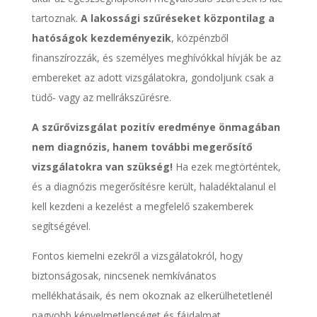
tartoznak.
A lakossági szűréseket központilag a
hatóságok kezdeményezik
, közpénzből
finanszírozzák, és személyes meghívókkal hívják be az
embereket az adott vizsgálatokra, gondoljunk csak a
tüdő- vagy az mellrákszűrésre.
A szűrővizsgálat pozitív eredménye önmagában
nem diagnózis, hanem további megerősítő
vizsgálatokra van szükség!
Ha ezek megtörténtek,
és a diagnózis megerősítésre került, haladéktalanul el
kell kezdeni a kezelést a megfelelő szakemberek
segítségével.
Fontos kiemelni ezekről a vizsgálatokról, hogy
biztonságosak, nincsenek nemkívánatos
mellékhatásaik, és nem okoznak az elkerülhetetlenél
nagyobb kényelmetlenséget és fájdalmat.