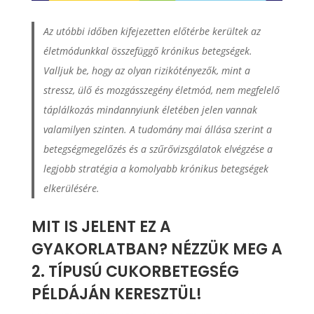
Az utóbbi időben kifejezetten előtérbe kerültek az
életmódunkkal összefüggő krónikus betegségek.
Valljuk be, hogy az olyan rizikótényezők, mint a
stressz, ülő és mozgásszegény életmód, nem megfelelő
táplálkozás mindannyiunk életében jelen vannak
valamilyen szinten. A tudomány mai állása szerint a
betegségmegelőzés és a szűrővizsgálatok elvégzése a
legjobb stratégia a komolyabb krónikus betegségek
elkerülésére.
MIT IS JELENT EZ A
GYAKORLATBAN? NÉZZÜK MEG A
2. TÍPUSÚ CUKORBETEGSÉG
PÉLDÁJÁN KERESZTÜL!