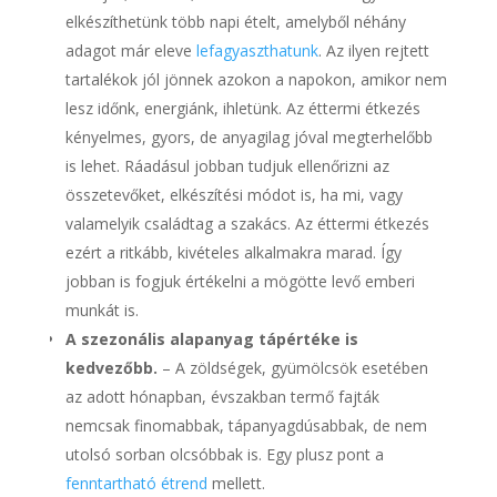
elkészíthetünk több napi ételt, amelyből néhány
adagot már eleve
lefagyaszthatunk
. Az ilyen rejtett
tartalékok jól jönnek azokon a napokon, amikor nem
lesz időnk, energiánk, ihletünk. Az éttermi étkezés
kényelmes, gyors, de anyagilag jóval megterhelőbb
is lehet. Ráadásul jobban tudjuk ellenőrizni az
összetevőket, elkészítési módot is, ha mi, vagy
valamelyik családtag a szakács. Az éttermi étkezés
ezért a ritkább, kivételes alkalmakra marad. Így
jobban is fogjuk értékelni a mögötte levő emberi
munkát is.
A szezonális alapanyag tápértéke is
kedvezőbb.
– A zöldségek, gyümölcsök esetében
az adott hónapban, évszakban termő fajták
nemcsak finomabbak, tápanyagdúsabbak, de nem
utolsó sorban olcsóbbak is. Egy plusz pont a
fenntartható étrend
mellett.