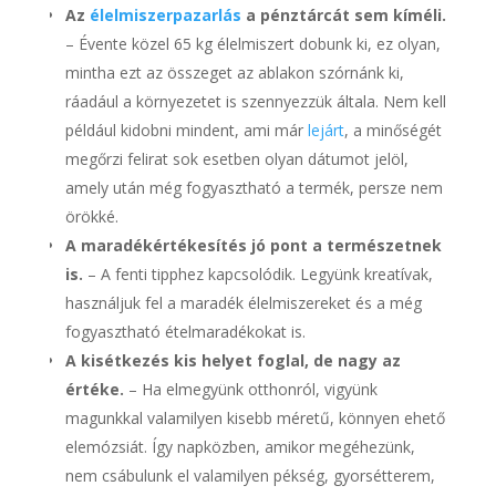
Az
élelmiszerpazarlás
a pénztárcát sem kíméli.
– Évente közel 65 kg élelmiszert dobunk ki, ez olyan,
mintha ezt az összeget az ablakon szórnánk ki,
ráadául a környezetet is szennyezzük általa. Nem kell
például kidobni mindent, ami már
lejárt
, a minőségét
megőrzi felirat sok esetben olyan dátumot jelöl,
amely után még fogyasztható a termék, persze nem
örökké.
A maradékértékesítés jó pont a természetnek
is.
– A fenti tipphez kapcsolódik. Legyünk kreatívak,
használjuk fel a maradék élelmiszereket és a még
fogyasztható ételmaradékokat is.
A kisétkezés kis helyet foglal, de nagy az
értéke.
– Ha elmegyünk otthonról, vigyünk
magunkkal valamilyen kisebb méretű, könnyen ehető
elemózsiát. Így napközben, amikor megéhezünk,
nem csábulunk el valamilyen pékség, gyorsétterem,