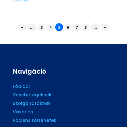
«
...
3
4
5
6
7
8
...
»
Navigáció
Főoldal
Vesebetegeknek
Szolgáltatóknak
Vásárlás
Páciens történetek