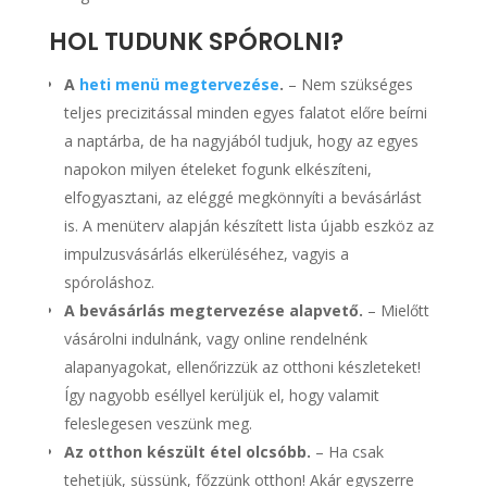
HOL TUDUNK SPÓROLNI?
A
heti menü
megtervezése
.
– Nem szükséges
teljes precizitással minden egyes falatot előre beírni
a naptárba, de ha nagyjából tudjuk, hogy az egyes
napokon milyen ételeket fogunk elkészíteni,
elfogyasztani, az eléggé megkönnyíti a bevásárlást
is. A menüterv alapján készített lista újabb eszköz az
impulzusvásárlás elkerüléséhez, vagyis a
spóroláshoz.
A bevásárlás megtervezése alapvető.
– Mielőtt
vásárolni indulnánk, vagy online rendelnénk
alapanyagokat, ellenőrizzük az otthoni készleteket!
Így nagyobb eséllyel kerüljük el, hogy valamit
feleslegesen veszünk meg.
Az otthon készült étel olcsóbb.
– Ha csak
tehetjük, süssünk, főzzünk otthon! Akár egyszerre