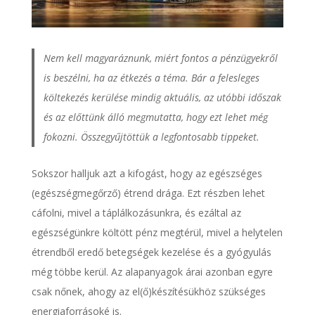
Nem kell magyaráznunk, miért fontos a pénzügyekről
is beszélni, ha az étkezés a téma. Bár a felesleges
költekezés kerülése mindig aktuális, az utóbbi időszak
és az előttünk álló megmutatta, hogy ezt lehet még
fokozni. Összegyűjtöttük a legfontosabb tippeket.
Sokszor halljuk azt a kifogást, hogy az egészséges
(egészségmegőrző) étrend drága. Ezt részben lehet
cáfolni, mivel a táplálkozásunkra, és ezáltal az
egészségünkre költött pénz megtérül, mivel a helytelen
étrendből eredő betegségek kezelése és a gyógyulás
még többe kerül. Az alapanyagok árai azonban egyre
csak nőnek, ahogy az el(ő)készítésükhöz szükséges
energiaforrásoké is.