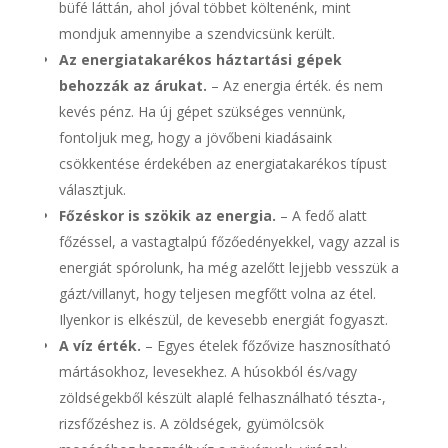
büfé láttán, ahol jóval többet költenénk, mint
mondjuk amennyibe a szendvicsünk került.
Az energiatakarékos háztartási gépek
behozzák az árukat.
– Az energia érték. és nem
kevés pénz. Ha új gépet szükséges vennünk,
fontoljuk meg, hogy a jövőbeni kiadásaink
csökkentése érdekében az energiatakarékos típust
választjuk.
Főzéskor is szökik az energia.
– A fedő alatt
főzéssel, a vastagtalpú főzőedényekkel, vagy azzal is
energiát spórolunk, ha még azelőtt lejjebb vesszük a
gázt/villanyt, hogy teljesen megfőtt volna az étel.
Ilyenkor is elkészül, de kevesebb energiát fogyaszt.
A víz érték.
– Egyes ételek főzővize hasznosítható
mártásokhoz, levesekhez. A húsokból és/vagy
zöldségekből készült alaplé felhasználható tészta-,
rizsfőzéshez is. A zöldségek, gyümölcsök