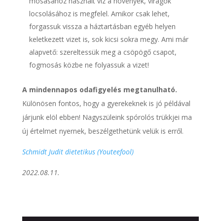
mosásához használt víz a növények, virágok
locsolásához is megfelel. Amikor csak lehet,
forgassuk vissza a háztartásban egyéb helyen
keletkezett vizet is, sok kicsi sokra megy. Ami már
alapvető: szereltessük meg a csöpögő csapot,
fogmosás közbe ne folyassuk a vizet!
A mindennapos odafigyelés megtanulható.
Különösen fontos, hogy a gyerekeknek is jó példával
járjunk elöl ebben! Nagyszüleink spórolós trükkjei ma
új értelmet nyernek, beszélgethetünk velük is erről.
Schmidt Judit dietetikus (Youteefool)
2022.08.11.