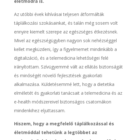
életmódra is.
Az utóbbi évek kihívásai teljesen átformálták
táplálkozási szokásainkat, és talán még sosem volt
ennyire kiemelt szerepe az egészséges étkezésnek.
Mivel az egészségügyben nagyon sok nehézséggel
kellet megküzdeni, így a figyelmemet mindinkább a
digitalizáció, és a telemedicina lehetőségei felé
irányítottam. Szívügyemmé vált az ellátás biztonságát
és minőségét növelő fejlesztések gyakorlati
alkalmazása. Küldetésemmé lett, hogy a dietetika
elméletét és gyakorlati tanácsait a telemedicina és az
e-health módszereivel biztonságos csatornákon
mindenkihez eljuttassam.
Hiszem, hogy a megfelelő táplálkozással és
életmóddal tehetünk a legtöbbet az