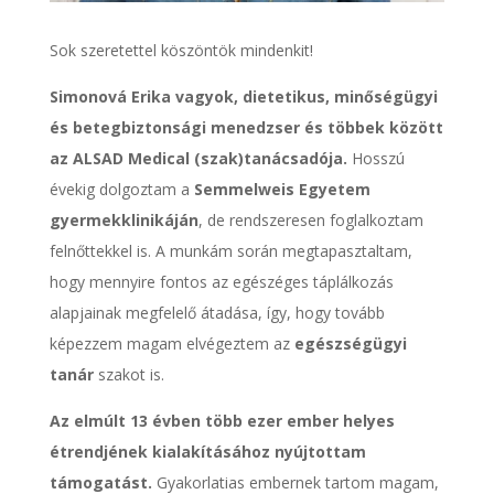
Sok szeretettel köszöntök mindenkit!
Simonová Erika vagyok, dietetikus, minőségügyi
és betegbiztonsági menedzser és többek között
az ALSAD Medical (szak)tanácsadója.
Hosszú
évekig dolgoztam a
Semmelweis Egyetem
gyermekklinikáján
, de rendszeresen foglalkoztam
felnőttekkel is. A munkám során megtapasztaltam,
hogy mennyire fontos az egészéges táplálkozás
alapjainak megfelelő átadása, így, hogy tovább
képezzem magam elvégeztem az
egészségügyi
tanár
szakot is.
Az elmúlt 13 évben több ezer ember helyes
étrendjének kialakításához nyújtottam
támogatást.
Gyakorlatias embernek tartom magam,