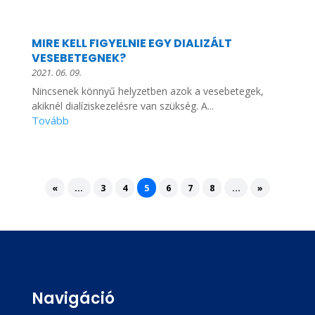
MIRE KELL FIGYELNIE EGY DIALIZÁLT
VESEBETEGNEK?
2021. 06. 09.
Nincsenek könnyű helyzetben azok a vesebetegek,
akiknél dialíziskezelésre van szükség. A...
«
...
3
4
5
6
7
8
...
»
Navigáció