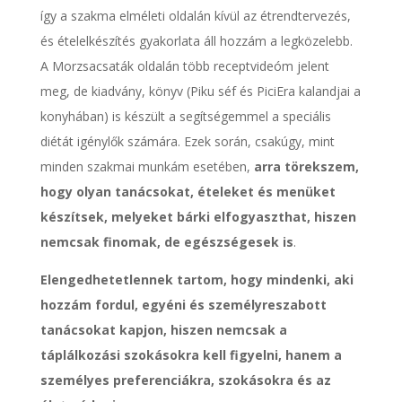
így a szakma elméleti oldalán kívül az étrendtervezés,
és ételelkészítés gyakorlata áll hozzám a legközelebb.
A Morzsacsaták oldalán több receptvideóm jelent
meg, de kiadvány, könyv (Piku séf és PiciEra kalandjai a
konyhában) is készült a segítségemmel a speciális
diétát igénylők számára. Ezek során, csakúgy, mint
minden szakmai munkám esetében,
arra törekszem,
hogy olyan tanácsokat, ételeket és menüket
készítsek, melyeket bárki elfogyaszthat, hiszen
nemcsak finomak, de egészségesek is
.
Elengedhetetlennek tartom, hogy mindenki, aki
hozzám fordul, egyéni és személyreszabott
tanácsokat kapjon, hiszen nemcsak a
táplálkozási szokásokra kell figyelni, hanem a
személyes preferenciákra, szokásokra és az