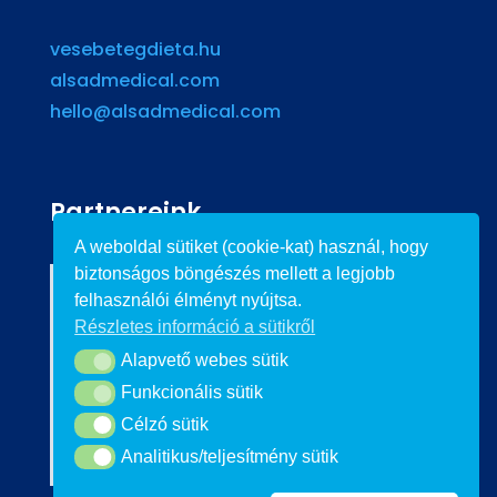
vesebetegdieta.hu
alsadmedical.com
hello@alsadmedical.com
Partnereink
A weboldal sütiket (cookie-kat) használ, hogy
biztonságos böngészés mellett a legjobb
felhasználói élményt nyújtsa.
Részletes információ a sütikről
Alapvető webes sütik
Alapvető webes sütik
Funkcionális sütik
Funkcionális sütik
Célzó sütik
Célzó sütik
Analitikus/teljesítmény sütik
Analitikus/teljesítmény sütik