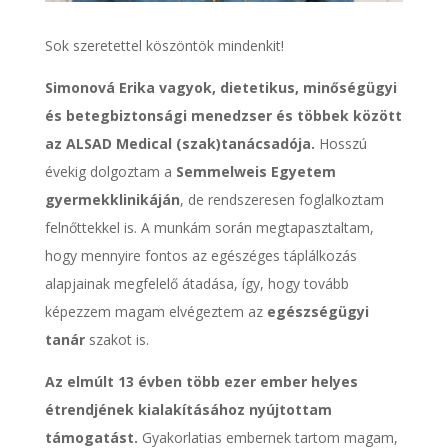
Sok szeretettel köszöntök mindenkit!
Simonová Erika vagyok, dietetikus, minőségügyi
és betegbiztonsági menedzser és többek között
az ALSAD Medical (szak)tanácsadója.
Hosszú
évekig dolgoztam a
Semmelweis Egyetem
gyermekklinikáján
, de rendszeresen foglalkoztam
felnőttekkel is. A munkám során megtapasztaltam,
hogy mennyire fontos az egészéges táplálkozás
alapjainak megfelelő átadása, így, hogy tovább
képezzem magam elvégeztem az
egészségügyi
tanár
szakot is.
Az elmúlt 13 évben több ezer ember helyes
étrendjének kialakításához nyújtottam
támogatást.
Gyakorlatias embernek tartom magam,