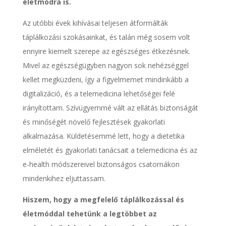
életmódra is.
Az utóbbi évek kihívásai teljesen átformálták
táplálkozási szokásainkat, és talán még sosem volt
ennyire kiemelt szerepe az egészséges étkezésnek.
Mivel az egészségügyben nagyon sok nehézséggel
kellet megküzdeni, így a figyelmemet mindinkább a
digitalizáció, és a telemedicina lehetőségei felé
irányítottam. Szívügyemmé vált az ellátás biztonságát
és minőségét növelő fejlesztések gyakorlati
alkalmazása. Küldetésemmé lett, hogy a dietetika
elméletét és gyakorlati tanácsait a telemedicina és az
e-health módszereivel biztonságos csatornákon
mindenkihez eljuttassam.
Hiszem, hogy a megfelelő táplálkozással és
életmóddal tehetünk a legtöbbet az