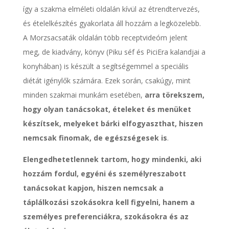
így a szakma elméleti oldalán kívül az étrendtervezés,
és ételelkészítés gyakorlata áll hozzám a legközelebb.
A Morzsacsaták oldalán több receptvideóm jelent
meg, de kiadvány, könyv (Piku séf és PiciEra kalandjai a
konyhában) is készült a segítségemmel a speciális
diétát igénylők számára. Ezek során, csakúgy, mint
minden szakmai munkám esetében,
arra törekszem,
hogy olyan tanácsokat, ételeket és menüket
készítsek, melyeket bárki elfogyaszthat, hiszen
nemcsak finomak, de egészségesek is
.
Elengedhetetlennek tartom, hogy mindenki, aki
hozzám fordul, egyéni és személyreszabott
tanácsokat kapjon, hiszen nemcsak a
táplálkozási szokásokra kell figyelni, hanem a
személyes preferenciákra, szokásokra és az