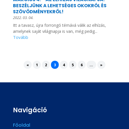
BESZÉLJÜNK A LEHETSÉGES OKOKRÓL ÉS
SZÖVŐDMÉNYEKRŐL!
2022. 03. 04.
Itt a tavasz, újra forrongó témává válik az elhízás,
amelynek saját világnapja is van, még pedig...
«
1
2
3
4
5
6
...
»
Navigáció
Főoldal