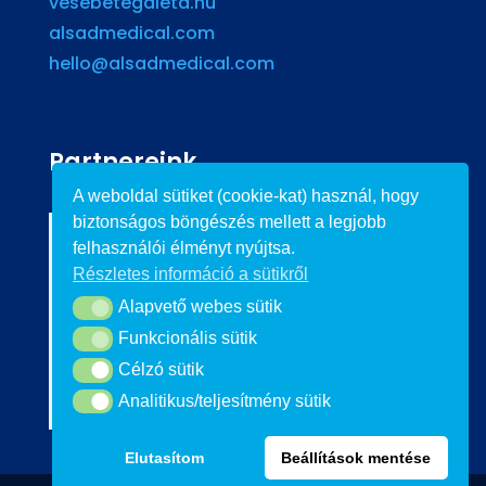
vesebetegdieta.hu
alsadmedical.com
hello@alsadmedical.com
Partnereink
A weboldal sütiket (cookie-kat) használ, hogy
biztonságos böngészés mellett a legjobb
felhasználói élményt nyújtsa.
Részletes információ a sütikről
Alapvető webes sütik
Alapvető webes sütik
Funkcionális sütik
Funkcionális sütik
Célzó sütik
Célzó sütik
Analitikus/teljesítmény sütik
Analitikus/teljesítmény sütik
Elutasítom
Beállítások mentése