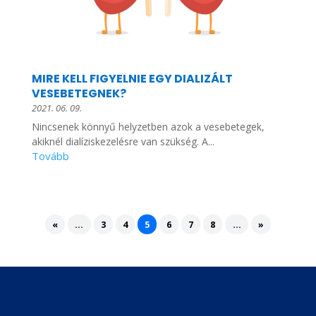
MIRE KELL FIGYELNIE EGY DIALIZÁLT
VESEBETEGNEK?
2021. 06. 09.
Nincsenek könnyű helyzetben azok a vesebetegek,
akiknél dialíziskezelésre van szükség. A...
«
...
3
4
5
6
7
8
...
»