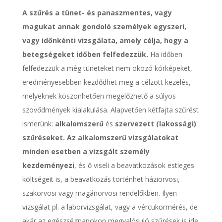
A szűrés a tünet- és panaszmentes, vagy
magukat annak gondoló személyek egyszeri,
vagy időnkénti vizsgálata, amely célja, hogy a
betegségeket időben felfedezzük.
Ha időben
felfedezzük a még tüneteket nem okozó kórképeket,
eredményesebben kezdődhet meg a célzott kezelés,
melyeknek köszönhetően megelőzhető a súlyos
szövődmények kialakulása. Alapvetően kétfajta szűrést
ismerünk:
alkalomszerű
és
szervezett (lakossági)
szűréseket. Az alkalomszerű vizsgálatokat
minden esetben a vizsgált személy
kezdeményezi
, és ő viseli a beavatkozások estleges
költségeit is, a beavatkozás történhet háziorvosi,
szakorvosi vagy magánorvosi rendelőkben. Ilyen
vizsgálat pl. a laborvizsgálat, vagy a vércukormérés, de
akár az egészségnapokon megvalósuló szűrések is ide