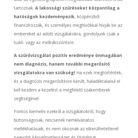
tartoznak.
A lakossági szűréseket központilag a
hatóságok kezdeményezik
, közpénzből
finanszírozzák, és személyes meghívókkal hívják be az
embereket az adott vizsgálatokra, gondoljunk csak a
tüdő- vagy az mellrákszűrésre.
A szűrővizsgálat pozitív eredménye önmagában
nem diagnózis, hanem további megerősítő
vizsgálatokra van szükség!
Ha ezek megtörténtek,
és a diagnózis megerősítésre került, haladéktalanul el
kell kezdeni a kezelést a megfelelő szakemberek
segítségével.
Fontos kiemelni ezekről a vizsgálatokról, hogy
biztonságosak, nincsenek nemkívánatos
mellékhatásaik, és nem okoznak az elkerülhetetlenél
nagyobb kényelmetlenséget és fájdalmat.