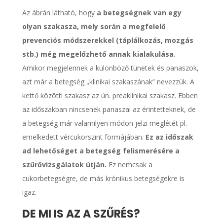
Az ábrán látható, hogy
a betegségnek van egy
olyan szakasza, mely során a megfelelő
prevenciós módszerekkel (táplálkozás, mozgás
stb.) még megelőzhető annak kialakulása
.
Amikor megjelennek a különböző tünetek és panaszok,
azt már a betegség „klinikai szakaszának” nevezzük. A
kettő közötti szakasz az ún. preaklinikai szakasz. Ebben
az időszakban nincsenek panaszai az érintetteknek, de
a betegség már valamilyen módon jelzi meglétét pl.
emelkedett vércukorszint formájában.
Ez az időszak
ad lehetőséget a betegség felismerésére a
szűrővizsgálatok útján.
Ez nemcsak a
cukorbetegségre, de más krónikus betegségekre is
igaz.
DE MI IS AZ A SZŰRÉS?