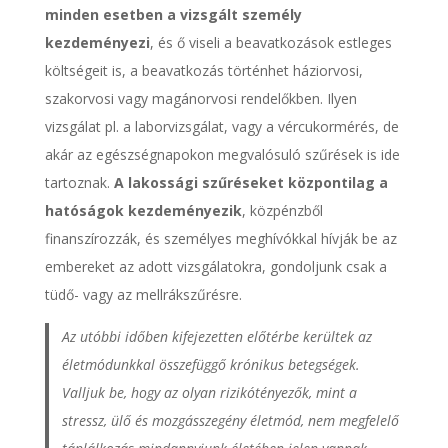
minden esetben a vizsgált személy
kezdeményezi
, és ő viseli a beavatkozások estleges
költségeit is, a beavatkozás történhet háziorvosi,
szakorvosi vagy magánorvosi rendelőkben. Ilyen
vizsgálat pl. a laborvizsgálat, vagy a vércukormérés, de
akár az egészségnapokon megvalósuló szűrések is ide
tartoznak.
A lakossági szűréseket központilag a
hatóságok kezdeményezik
, közpénzből
finanszírozzák, és személyes meghívókkal hívják be az
embereket az adott vizsgálatokra, gondoljunk csak a
tüdő- vagy az mellrákszűrésre.
Az utóbbi időben kifejezetten előtérbe kerültek az
életmódunkkal összefüggő krónikus betegségek.
Valljuk be, hogy az olyan rizikótényezők, mint a
stressz, ülő és mozgásszegény életmód, nem megfelelő