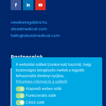
vesebetegdieta.hu
alsadmedical.com
hello@alsadmedical.com
Partnereink
A weboldal sütiket (cookie-kat) használ, hogy
biztonságos böngészés mellett a legjobb
felhasználói élményt nyújtsa.
Részletes információ a sütikről
Alapvető webes sütik
Alapvető webes sütik
Funkcionális sütik
Funkcionális sütik
Célzó sütik
Célzó sütik