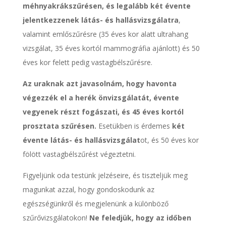
méhnyakrákszűrésen, és legalább két évente
jelentkezzenek látás- és hallásvizsgálatra
,
valamint emlőszűrésre (35 éves kor alatt ultrahang
vizsgálat, 35 éves kortól mammográfia ajánlott) és 50
éves kor felett pedig vastagbélszűrésre.
Az uraknak azt javasolnám, hogy havonta
végezzék el a herék önvizsgálatát, évente
vegyenek részt fogászati, és 45 éves kortól
prosztata szűrésen.
Esetükben is érdemes
két
évente látás- és hallásvizsgálat
ot, és 50 éves kor
fölött vastagbélszűrést végeztetni.
Figyeljünk oda testünk jelzéseire, és tiszteljük meg
magunkat azzal, hogy gondoskodunk az
egészségünkről és megjelenünk a különböző
szűrővizsgálatokon!
Ne feledjük, hogy az időben