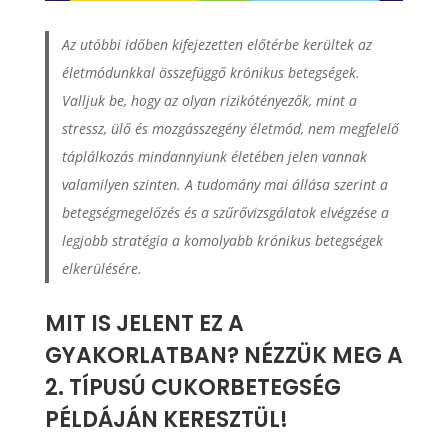
Az utóbbi időben kifejezetten előtérbe kerültek az
életmódunkkal összefüggő krónikus betegségek.
Valljuk be, hogy az olyan rizikótényezők, mint a
stressz, ülő és mozgásszegény életmód, nem megfelelő
táplálkozás mindannyiunk életében jelen vannak
valamilyen szinten. A tudomány mai állása szerint a
betegségmegelőzés és a szűrővizsgálatok elvégzése a
legjobb stratégia a komolyabb krónikus betegségek
elkerülésére.
MIT IS JELENT EZ A
GYAKORLATBAN? NÉZZÜK MEG A
2. TÍPUSÚ CUKORBETEGSÉG
PÉLDÁJÁN KERESZTÜL!