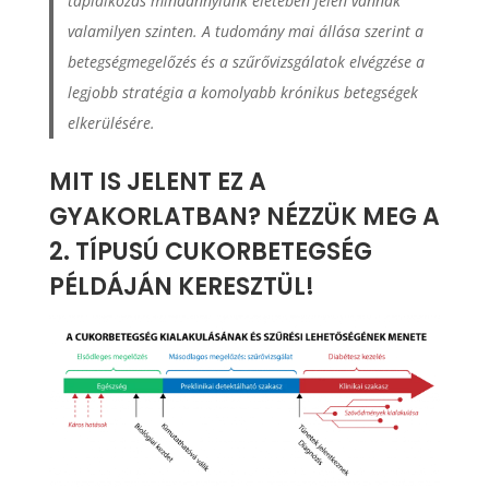
táplálkozás mindannyiunk életében jelen vannak
valamilyen szinten. A tudomány mai állása szerint a
betegségmegelőzés és a szűrővizsgálatok elvégzése a
legjobb stratégia a komolyabb krónikus betegségek
elkerülésére.
MIT IS JELENT EZ A
GYAKORLATBAN? NÉZZÜK MEG A
2. TÍPUSÚ CUKORBETEGSÉG
PÉLDÁJÁN KERESZTÜL!