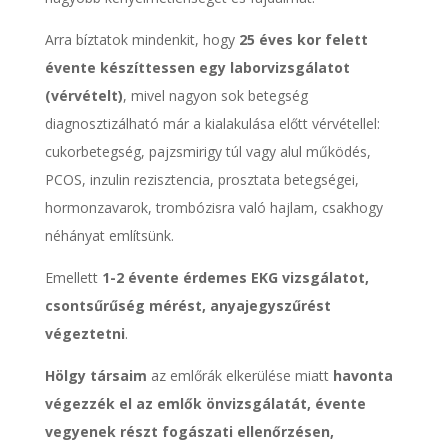
Arra bíztatok mindenkit, hogy
25 éves kor felett
évente készíttessen egy laborvizsgálatot
(vérvételt)
, mivel nagyon sok betegség
diagnosztizálható már a kialakulása előtt vérvétellel:
cukorbetegség, pajzsmirigy túl vagy alul működés,
PCOS, inzulin rezisztencia, prosztata betegségei,
hormonzavarok, trombózisra való hajlam, csakhogy
néhányat említsünk.
Emellett
1-2 évente érdemes EKG vizsgálatot,
csontsűrűség mérést, anyajegyszűrést
végeztetni
.
Hölgy társaim
az emlőrák elkerülése miatt
havonta
végezzék el az emlők önvizsgálatát, évente
vegyenek részt fogászati ellenőrzésen,