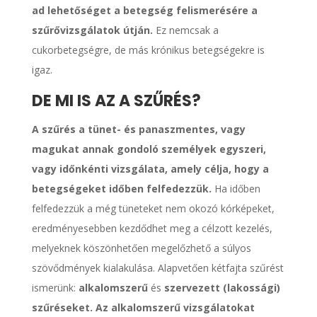
ad lehetőséget a betegség felismerésére a
szűrővizsgálatok útján.
Ez nemcsak a
cukorbetegségre, de más krónikus betegségekre is
igaz.
DE MI IS AZ A SZŰRÉS?
A szűrés a tünet- és panaszmentes, vagy
magukat annak gondoló személyek egyszeri,
vagy időnkénti vizsgálata, amely célja, hogy a
betegségeket időben felfedezzük.
Ha időben
felfedezzük a még tüneteket nem okozó kórképeket,
eredményesebben kezdődhet meg a célzott kezelés,
melyeknek köszönhetően megelőzhető a súlyos
szövődmények kialakulása. Alapvetően kétfajta szűrést
ismerünk:
alkalomszerű
és
szervezett (lakossági)
szűréseket. Az alkalomszerű vizsgálatokat