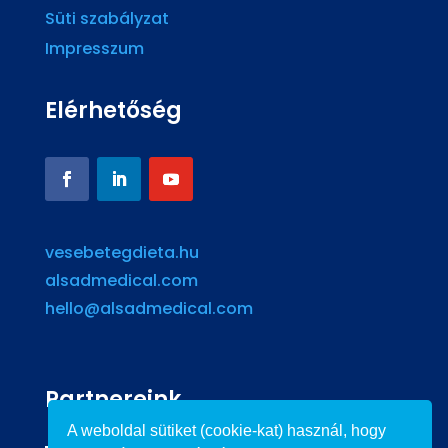
Süti szabályzat
Impresszum
Elérhetőség
vesebetegdieta.hu
alsadmedical.com
hello@alsadmedical.com
Partnereink
A weboldal sütiket (cookie-kat) használ, hogy