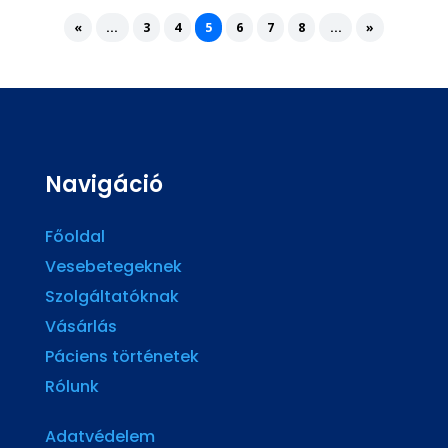
«
...
3
4
5
6
7
8
...
»
Navigáció
Főoldal
Vesebetegeknek
Szolgáltatóknak
Vásárlás
Páciens történetek
Rólunk
Adatvédelem