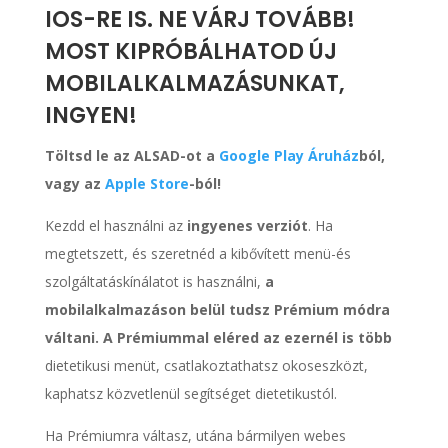
IOS-RE IS. NE VÁRJ TOVÁBB!
MOST KIPRÓBÁLHATOD ÚJ
MOBILALKALMAZÁSUNKAT,
INGYEN!
Töltsd le az ALSAD-ot a
Google Play Áruház
ból,
vagy az
Apple Store
-ból!
Kezdd el használni az
ingyenes verziót
. Ha
megtetszett, és szeretnéd a kibővített menü-és
szolgáltatáskínálatot is használni,
a
mobilalkalmazáson belül tudsz Prémium módra
váltani. A Prémiummal eléred az ezernél is több
dietetikusi menüt, csatlakoztathatsz okoseszközt,
kaphatsz közvetlenül segítséget dietetikustól.
Ha Prémiumra váltasz, utána bármilyen webes