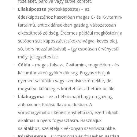
főzeléket, párolva vagy sütve köretet.
Lilakáposzta
(vöröskáposzta) – az
édeskáposztához hasonlóan magas C- és K-vitamin-
tartalmú, antioxidánsokban gazdag, változatosan
elkészíthető zöldség. Érdemes például megkóstolni a
sütőben sült káposztát (csíkokra vágva, kevés olaj,
só, bors hozzáadásával) – így csodásan érvényesül
mély, jellegzetes íze.
Cékla
– magas folsav-, C-vitamin-, magnézium- és
káliumtartalmú gyökérzöldség. Fogyaszthatjuk
nyersen salátákba vagy szendvicskrémekbe, de
megsütve különleges köretet készíthetünk belőle.
Lilahagyma
– ez a hétköznapi hagyma gazdag
antioxidáns hatású flavonoidokban. A
vöröshagymához képest enyhébb ízű, ezért inkább
alkalmas a nyers fogyasztásra. Használjuk
salátákhoz, szeleteljük vékonyan szendvicsünkbe.
Póréhagyma
– C-vitaminban és folsavban gazdag,