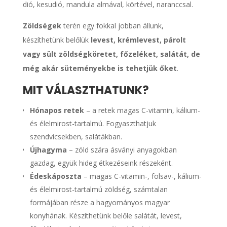
dió, kesudió, mandula almával, körtével, naranccsal.
Zöldségek
terén egy fokkal jobban állunk,
készíthetünk belőlük
levest, krémlevest, párolt
vagy sült zöldségköretet, főzeléket, salátát, de
még akár süteményekbe is tehetjük őket
.
MIT VÁLASZTHATUNK?
Hónapos retek
– a retek magas C-vitamin, kálium-
és élelmirost-tartalmú. Fogyaszthatjuk
szendvicsekben, salátákban.
Újhagyma
– zöld szára ásványi anyagokban
gazdag, együk hideg étkezéseink részeként.
Édeskáposzta
– magas C-vitamin-, folsav-, kálium-
és élelmirost-tartalmú zöldség, számtalan
formájában része a hagyományos magyar
konyhának. Készíthetünk belőle salátát, levest,