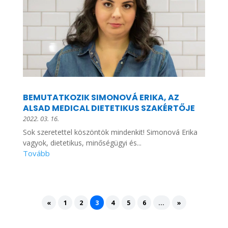
BEMUTATKOZIK SIMONOVÁ ERIKA, AZ
ALSAD MEDICAL DIETETIKUS SZAKÉRTŐJE
2022. 03. 16.
Sok szeretettel köszöntök mindenkit! Simonová Erika
vagyok, dietetikus, minőségügyi és...
«
1
2
3
4
5
6
...
»