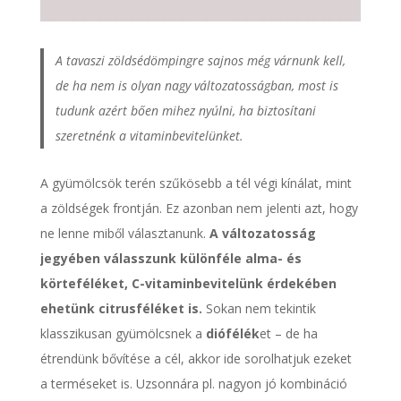
A tavaszi zöldsédömpingre sajnos még várnunk kell,
de ha nem is olyan nagy változatosságban, most is
tudunk azért bően mihez nyúlni, ha biztosítani
szeretnénk a vitaminbevitelünket.
A gyümölcsök terén szűkösebb a tél végi kínálat, mint
a zöldségek frontján. Ez azonban nem jelenti azt, hogy
ne lenne miből választanunk.
A változatosság
jegyében válasszunk különféle alma- és
körteféléket, C-vitaminbevitelünk érdekében
ehetünk citrusféléket is.
Sokan nem tekintik
klasszikusan gyümölcsnek a
diófélék
et – de ha
étrendünk bővítése a cél, akkor ide sorolhatjuk ezeket
a terméseket is. Uzsonnára pl. nagyon jó kombináció