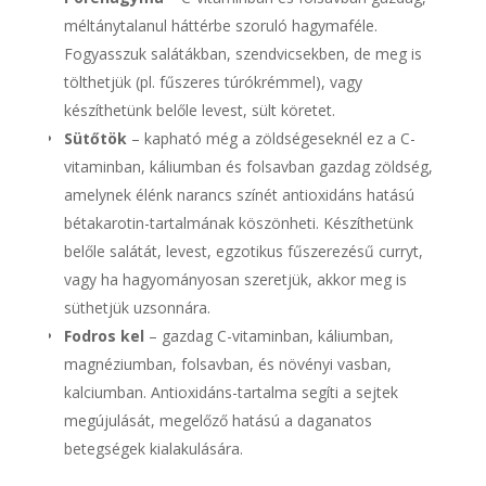
méltánytalanul háttérbe szoruló hagymaféle.
Fogyasszuk salátákban, szendvicsekben, de meg is
tölthetjük (pl. fűszeres túrókrémmel), vagy
készíthetünk belőle levest, sült köretet.
Sütőtök
– kapható még a zöldségeseknél ez a C-
vitaminban, káliumban és folsavban gazdag zöldség,
amelynek élénk narancs színét antioxidáns hatású
bétakarotin-tartalmának köszönheti. Készíthetünk
belőle salátát, levest, egzotikus fűszerezésű curryt,
vagy ha hagyományosan szeretjük, akkor meg is
süthetjük uzsonnára.
Fodros kel
– gazdag C-vitaminban, káliumban,
magnéziumban, folsavban, és növényi vasban,
kalciumban. Antioxidáns-tartalma segíti a sejtek
megújulását, megelőző hatású a daganatos
betegségek kialakulására.