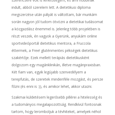
szerencsére volt is lehetőségem, és ami hobbinak
indult, abból szerelem lett. A dietetikusi diploma
megszerzése után pályát is váltottam, bár munkám
során nagyon jól tudom ötvözni a dietetikai tudásomat
a közgazdász énemmel is. Jelenleg több projektben is
részt veszek, én vagyok a Gyerünk, anyukám online
sportvideóportál dietetikus mentora, a Fruccola
éttermek, a Free! gluténmentes pékségek dietetikus
szakértője. Ezek mellett terápiás dietetikusként
dolgozom egy magánklinikán, illetve magánpraxisban.
Két fiam van, egyik legújabb szenvedélyem a
terepfutás, de szeretek mindenféle mozgást, és persze
főzni (és enni is :)), és amikor lehet, akkor utazni.
Szakmai küldetésem legerősebb pillérei a hitelesség és
a tudományos megalapozottság. Rendkívül fontosnak
tartom, hogy leromboljuk a tévhiteket, amelyek néhol