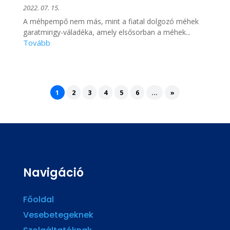
2022. 07. 15.
A méhpempő nem más, mint a fiatal dolgozó méhek
garatmirigy-váladéka, amely elsősorban a méhek...
1
2
3
4
5
6
...
»
Navigáció
Főoldal
Vesebetegeknek