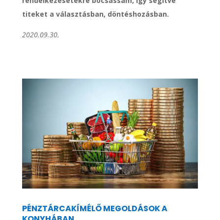
rendelkezésetekre bocsássam, így segítve
titeket a választásban, döntéshozásban.
2020.09.30.
PÉNZTÁRCAKÍMÉLŐ MEGOLDÁSOK A
KONYHÁBAN