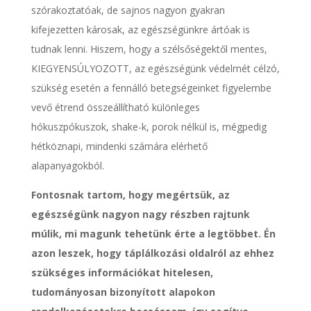
szórakoztatóak, de sajnos nagyon gyakran
kifejezetten károsak, az egészségünkre ártóak is
tudnak lenni. Hiszem, hogy a szélsőségektől mentes,
KIEGYENSÚLYOZOTT, az egészségünk védelmét célzó,
szükség esetén a fennálló betegségeinket figyelembe
vevő étrend összeállítható különleges
hókuszpókuszok, shake-k, porok nélkül is, mégpedig
hétköznapi, mindenki számára elérhető
alapanyagokból.
Fontosnak tartom, hogy megértsük, az
egészségünk nagyon nagy részben rajtunk
múlik, mi magunk tehetünk érte a legtöbbet.
Én
azon leszek, hogy táplálkozási oldalról az ehhez
szükséges információkat hitelesen,
tudományosan bizonyított alapokon