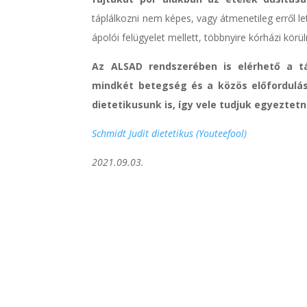
táplálkozni nem képes, vagy átmenetileg erről le
ápolói felügyelet mellett, többnyire kórházi kö
Az ALSAD rendszerében is elérhető a tá
mindkét betegség és a közös előfordulás
dietetikusunk is, így vele tudjuk egyeztet
Schmidt Judit dietetikus (Youteefool)
2021.09.03.