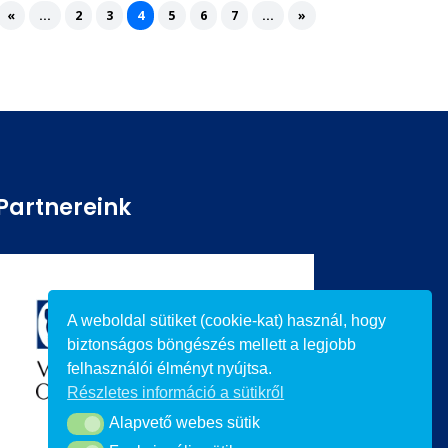
«
...
2
3
4
5
6
7
...
»
Partnereink
A weboldal sütiket (cookie-kat) használ, hogy
biztonságos böngészés mellett a legjobb
felhasználói élményt nyújtsa.
Részletes információ a sütikről
Alapvető webes sütik
Alapvető webes sütik