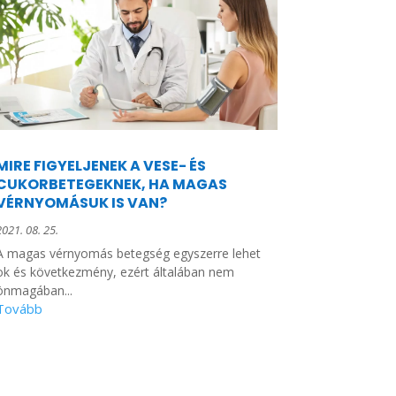
MIRE FIGYELJENEK A VESE- ÉS
CUKORBETEGEKNEK, HA MAGAS
VÉRNYOMÁSUK IS VAN?
2021. 08. 25.
A magas vérnyomás betegség egyszerre lehet
ok és következmény, ezért általában nem
önmagában...