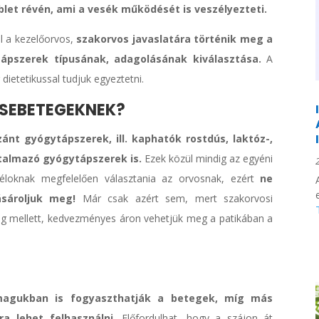
let révén, ami a vesék működését is veszélyezteti.
ól a kezelőorvos,
szakorvos javaslatára történik meg a
ápszerek típusának, adagolásának kiválasztása.
A
dietetikussal tudjuk egyeztetni.
ESEBETEGEKNEK?
nt gyógytápszerek, ill. kaphatók rostdús, laktóz-,
talmazó gyógytápszerek is.
Ezek közül mindig az egyéni
céloknak megfelelően választania az orvosnak, ezért
ne
sároljuk meg!
Már csak azért sem, mert szakorvosi
ság mellett, kedvezményes áron vehetjük meg a patikában a
nmagukban is fogyaszthatják a betegek, míg más
ra lehet felhasználni.
Előfordulhat, hogy a szájon át