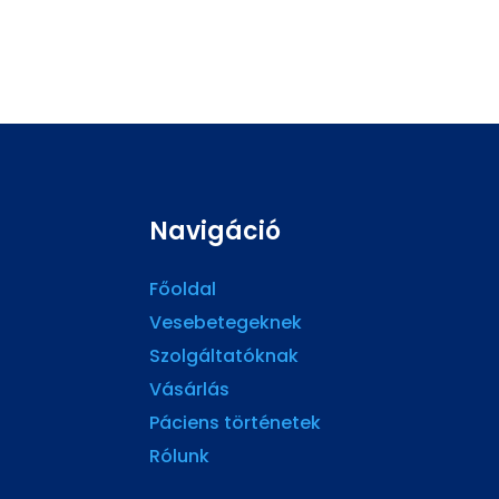
Navigáció
Főoldal
Vesebetegeknek
Szolgáltatóknak
Vásárlás
Páciens történetek
Rólunk