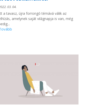
2022. 03. 04.
Itt a tavasz, újra forrongó témává válik az
elhízás, amelynek saját világnapja is van, még
pedig...