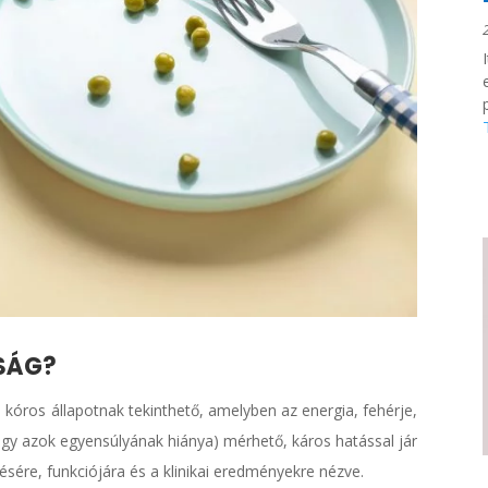
TSÁG?
n kóros állapotnak tekinthető, amelyben az energia, fehérje,
gy azok egyensúlyának hiánya) mérhető, káros hatással jár
sére, funkciójára és a klinikai eredményekre nézve.