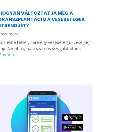
HOGYAN VÁLTOZTATJA MEG A
TRANSZPLANTÁCIÓ A VESEBETEGEK
ÉTRENDJÉT?
2022. 02. 04.
Sok évbe telhet, mire egy vesebeteg új vesé(ke)t
kap. Azonban, ha a számos vizsgálat után...