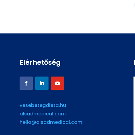
Elérhetőség
vesebetegdieta.hu
alsadmedical.com
hello@alsadmedical.com