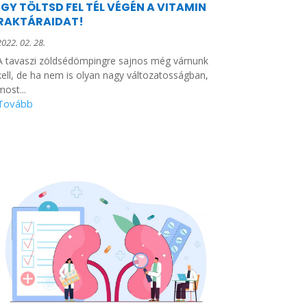
ÍGY TÖLTSD FEL TÉL VÉGÉN A VITAMIN
RAKTÁRAIDAT!
2022. 02. 28.
A tavaszi zöldsédömpingre sajnos még várnunk
kell, de ha nem is olyan nagy változatosságban,
most...