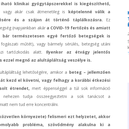
iható klinikai gyógytápszerekkel is kiegészíthető,
g vagy akár csak átmenetileg is
képtelenné válik a
ésére és a szájon át történő táplálkozásra.
Ez
tegség (napjainkban akár
a COVID-19 fertőzés és amiatt
tő, bár természetesen egyé fertőző betegségek is
. fogászati műtét), vagy bármely sérülés, betegség utáni
i tartózkodás alatt.
Ilyenkor az étvágy jelentős
 ezzel megnő az alultápláltság veszélye is.
ultápláltság lehetőségére, amikor a
beteg – jellemzően
tát kezd el követni, vagy felhagy a korábbi étkezési
solt étrendet,
mert éppenséggel a túl sok információ
el nehezen tudja összeegyeztetni a sok tanácsot a
miatt nem tud erre koncentrálni.
közvetlen környezete) felismeri ezt helyzetet, akkor
komolyabb probléma, szövődmény alakulna ki a