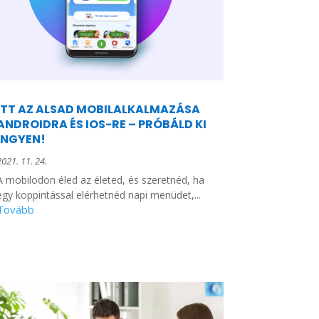
ITT AZ ALSAD MOBILALKALMAZÁSA
ANDROIDRA ÉS IOS-RE – PRÓBÁLD KI
INGYEN!
2021. 11. 24.
A mobilodon éled az életed, és szeretnéd, ha
egy koppintással elérhetnéd napi menüdet,...