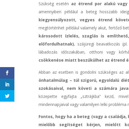
Szükség esetén
az étrend por alakú vagy 
amennyiben például a beteg hosszabb idei
kiegyensúlyozott, vegyes étrend követ
megtörténhet például valamely akut, fertőző be
károsodott ízlelés, szaglás is említhe
előfordulhatnak)
, szájüregi beavatkozás (pl
lábadozás időszakában, otthoni vagy kórház
csökkenése miatt beszűkülhet az étrend és
Abban az esetben is gondolni szükséges az al
önhatalmúlag – túl szigorú, egyoldalú dié
szokásaival, nem követi a számára java
közepette egyfajta „sztrájkba” kezd, miv
mindennapjaival vagy valamilyen lelki probléma 
Fontos, hogy ha a beteg (vagy a családja, 
mielőbb segítséget kérjen, mielőtt 