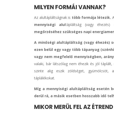
MILYEN FORMÁI VANNAK?
Az alultápláltságnak is
több formája létezik.
A
mennyiségi alu
ltápláltság (vagy éhezés
megőrzéséhez szükséges napi energiame
A minőségi alultápláltság (vagy éhezés) s
ezen belül egy vagy több tápanyag (szénhi
vagy nem megfelelő mennyiségben, arány
valaki, bár látszólag nem éhezik és jól táplált
szinte alig eszik zöldséget, gyümölcsöt, 
táplálékokat.
Míg a mennyiségi alultápláltság esetén 
derül rá, a másik esetben hosszabb idő tel
MIKOR MERÜL FEL AZ ÉTREND