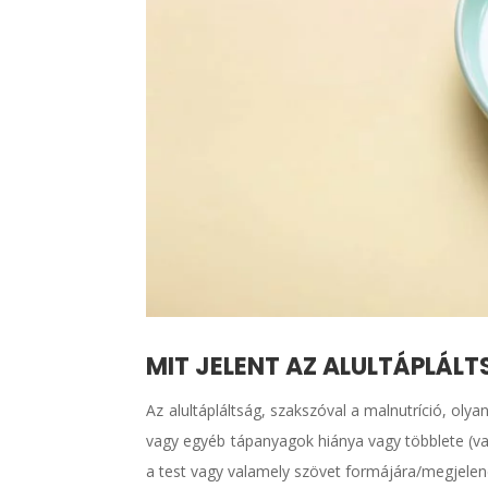
MIT JELENT AZ ALULTÁPLÁL
Az alultápláltság, szakszóval a malnutríció, olya
vagy egyéb tápanyagok hiánya vagy többlete (va
a test vagy valamely szövet formájára/megjelené