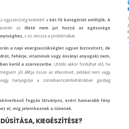
z egyszerűség kedvéért a
két fő kategóriát említjük. A
) esetén az
illető nem jut hozzá az egészsége
nnyiséghez,
s ez okozza a problémákat.
orán a napi energiaszükséglet ugyan biztosított, de
drát, fehérje, vitaminok vagy ásványi anyagok) nem,
ban kerül a szervezetbe.
Utóbbi akkor fordulhat elő, ha
, mégsem jól állítja össze az étkezéseit, például nem vagy
avagy hanyagolja a zsírokban/szénhidrátokban gazdag
bekövetkező fogyás látványos, ezért hamarabb fény
het el, míg jelentkeznek a tünetek.
 DÚSÍTÁSA, KIEGÉSZÍTÉSE?