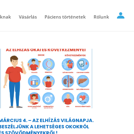
óknak
Vásárlás
Páciens történetek
Rólunk
MÁRCIUS 4. – AZ ELHÍZÁS VILÁGNAPJA.
BESZÉLJÜNK A LEHETSÉGES OKOKRÓL
ÉS SZÖVŐDMÉNYEKRŐL!