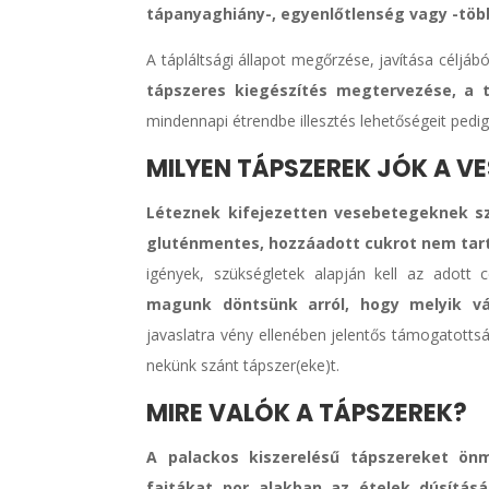
tápanyaghiány-, egyenlőtlenség vagy -több
A tápláltsági állapot megőrzése, javítása céljáb
tápszeres kiegészítés megtervezése, a t
mindennapi étrendbe illesztés lehetőségeit pedig 
MILYEN TÁPSZEREK JÓK A V
Léteznek kifejezetten vesebetegeknek szá
gluténmentes, hozzáadott cukrot nem tar
igények, szükségletek alapján kell az adott 
magunk döntsünk arról, hogy melyik vá
javaslatra vény ellenében jelentős támogatott
nekünk szánt tápszer(eke)t.
MIRE VALÓK A TÁPSZEREK?
A palackos kiszerelésű tápszereket ö
fajtákat por alakban az ételek dúsításá