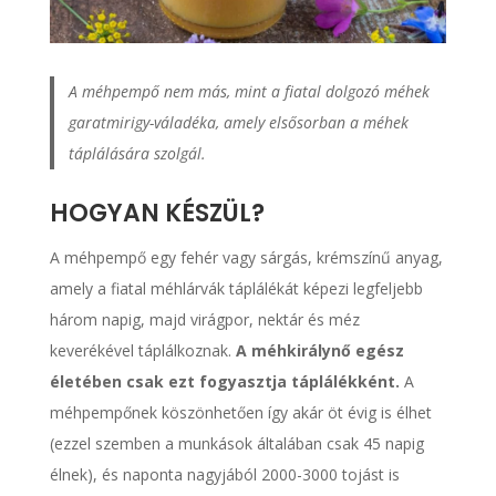
A méhpempő nem más, mint a fiatal dolgozó méhek
garatmirigy-váladéka, amely elsősorban a méhek
táplálására szolgál.
HOGYAN KÉSZÜL?
A méhpempő egy fehér vagy sárgás, krémszínű anyag,
amely a fiatal méhlárvák táplálékát képezi legfeljebb
három napig, majd virágpor, nektár és méz
keverékével táplálkoznak.
A méhkirálynő egész
életében csak ezt fogyasztja táplálékként.
A
méhpempőnek köszönhetően így akár öt évig is élhet
(ezzel szemben a munkások általában csak 45 napig
élnek), és naponta nagyjából 2000-3000 tojást is