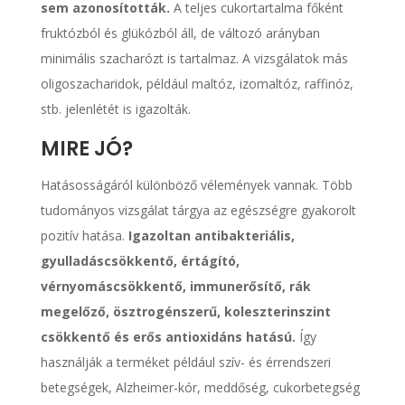
sem azonosították.
A teljes cukortartalma főként
fruktózból és glükózból áll, de változó arányban
minimális szacharózt is tartalmaz. A vizsgálatok más
oligoszacharidok, például maltóz, izomaltóz, raffinóz,
stb. jelenlétét is igazolták.
MIRE JÓ?
Hatásosságáról különböző vélemények vannak. Több
tudományos vizsgálat tárgya az egészségre gyakorolt
pozitív hatása.
Igazoltan antibakteriális,
gyulladáscsökkentő, értágító,
vérnyomáscsökkentő, immunerősítő, rák
megelőző, ösztrogénszerű, koleszterinszint
csökkentő és erős antioxidáns hatású.
Így
használják a terméket például szív- és érrendszeri
betegségek, Alzheimer-kór, meddőség, cukorbetegség