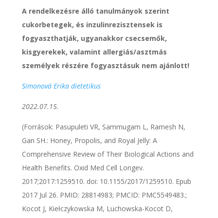
A rendelkezésre álló tanulmányok szerint
cukorbetegek, és inzulinrezisztensek is
fogyaszthatják, ugyanakkor csecsemők,
kisgyerekek, valamint allergiás/asztmás
személyek részére fogyasztásuk nem ajánlott!
Simonová Erika dietetikus
2022.07.15.
(Források: Pasupuleti VR, Sammugam L, Ramesh N,
Gan SH.: Honey, Propolis, and Royal Jelly: A
Comprehensive Review of Their Biological Actions and
Health Benefits. Oxid Med Cell Longev.
2017;2017:1259510. doi: 10.1155/2017/1259510. Epub
2017 Jul 26. PMID: 28814983; PMCID: PMC5549483.;
Kocot J, Kiełczykowska M, Luchowska-Kocot D,