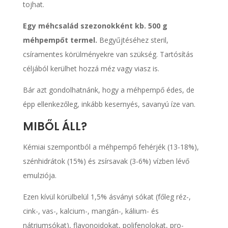
tojhat.
Egy méhcsalád szezonokként kb. 500 g
méhpempőt termel.
Begyűjtéséhez steril,
csíramentes körülményekre van szükség. Tartósítás
céljából kerülhet hozzá méz vagy viasz is.
Bár azt gondolhatnánk, hogy a méhpempő édes, de
épp ellenkezőleg, inkább kesernyés, savanyú íze van.
MIBŐL ÁLL?
Kémiai szempontból a méhpempő fehérjék (13-18%),
szénhidrátok (15%) és zsírsavak (3-6%) vízben lévő
emulziója.
Ezen kívül körülbelül 1,5% ásványi sókat (főleg réz-,
cink-, vas-, kalcium-, mangán-, kálium- és
nátriumsókat), flavonoidokat, polifenolokat, pro-