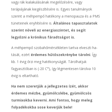
vagy rák kialakulásának megelőzésére, vagy
terápiájának kiegészítésére is. Egyes tanulmányok
szerint a méhpempő hatékony a menopauza és a PMS
tüneteinek enyhítésére is.
Általános tapasztalatok
szerint növeli az energiaszintet, és segít
legyőzni a krónikus fáradtságot is.
A méhpempő szobahőmérsékleten tartva elveszti ha­
tását, ezért
érdemes hűtőszekrénybe tárolni
. Így
kb. 1 évig őrzi meg hatékonyságát. Tárolhatjuk
fagyasztóban is (-20 C°), így légmentesen tárolva 10
évig is eltartható.
Ha nem szeretjük a jellegzetes ízét, akkor
érdemes mézbe, gyümölcslébe, gyümölcsös
turmixokba keverni. Ami fontos, hogy meleg
folyadékokba sose keverjük bele!