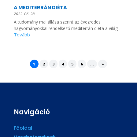
A MEDITERRÁN DIÉTA
2022. 06. 28.
A tudomány mai állása szerint az évezredes
hagyományokkal rendelkező mediterrán diéta a világ...
1
2
3
4
5
6
...
»
Navigáció
Főoldal