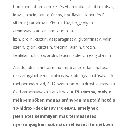
hormonokat, enzimeket és vitaminokat (biotin, folsav,
inozit, niacin, pantoténsav, riboflavin, tiamin és E-
vitamin) tartalmaz. Kimutatták, hogy olyan
aminosavakat tartalmaz, mint a
lizin, prolin, cisztin, aszparaginsav, glutaminsav, valin,
szerin, glicin, cisztein, treonin, alanin, tirozin,
fenilalanin, hidroxiprolin, leucin-izoleucin és glutamin.
A tudósok szerint a méhpempő antioxidáns hatása
összefügghet ezen aminosavak biológiai hatásával. A
méhpempő rövid, 8-12 szénatomos hidroxi-zsírsavakat
és dikarbonsavakat tartalmaz.
A fő zsírsav, mely a
méhpempőben magas arányban megtalálható a
10-hidroxi-dekánsav (10-HDA), amelynek
jelenlétét semmilyen más természetes
nyersanyagban, sőt más méhészeti termékben