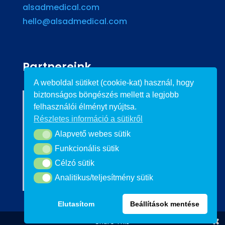
alsadmedical.com
hello@alsadmedical.com
Partnereink
A weboldal sütiket (cookie-kat) használ, hogy
biztonságos böngészés mellett a legjobb
felhasználói élményt nyújtsa.
Részletes információ a sütikről
Alapvető webes sütik
Alapvető webes sütik
Funkcionális sütik
Funkcionális sütik
Célzó sütik
Célzó sütik
Analitikus/teljesítmény sütik
Analitikus/teljesítmény sütik
Elutasítom
Beállítások mentése
Share This