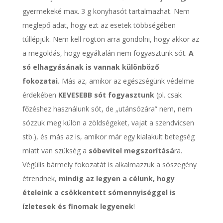
gyermekeké max. 3 g konyhasót tartalmazhat. Nem
meglepő adat, hogy ezt az esetek többségében
túllépjük. Nem kell rögtön arra gondolni, hogy akkor az
a megoldás, hogy egyáltalán nem fogyasztunk sót.
A
só elhagyásának is vannak különböző
fokozatai.
Más az, amikor az egészségünk védelme
érdekében
KEVESEBB sót fogyasztunk
(pl. csak
főzéshez használunk sót, de „utánsózára” nem, nem
sózzuk meg külön a zöldségeket, vajat a szendvicsen
stb.), és más az is, amikor már egy kialakult betegség
miatt van szükség a
sóbevitel megszorításá
ra.
Végülis bármely fokozatát is alkalmazzuk a sószegény
étrendnek,
mindig az legyen a célunk, hogy
ételeink a csökkentett sómennyiséggel is
ízletesek és finomak legyenek
!