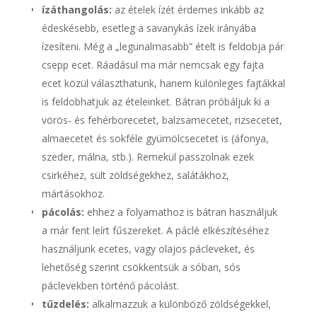
ízáthangolás:
az ételek ízét érdemes inkább az
édeskésebb, esetleg a savanykás ízek irányába
ízesíteni. Még a „legunalmasabb” ételt is feldobja pár
csepp ecet. Ráadásul ma már nemcsak egy fajta
ecet közül választhatunk, hanem különleges fajtákkal
is feldobhatjuk az ételeinket. Bátran próbáljuk ki a
vörös- és fehérborecetet, balzsamecetet, rizsecetet,
almaecetet és sokféle gyümölcsecetet is (áfonya,
szeder, málna, stb.). Remekül passzolnak ezek
csirkéhez, sült zöldségekhez, salátákhoz,
mártásokhoz.
pácolás:
ehhez a folyamathoz is bátran használjuk
a már fent leírt fűszereket. A páclé elkészítéséhez
használjunk ecetes, vagy olajos pácleveket, és
lehetőség szerint csökkentsük a sóban, sós
páclevekben történő pácolást.
tűzdelés:
alkalmazzuk a különböző zöldségekkel,