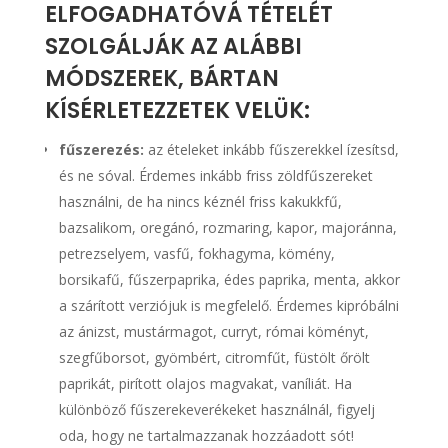
ELFOGADHATÓVÁ TÉTELÉT
SZOLGÁLJÁK AZ ALÁBBI
MÓDSZEREK, BÁRTAN
KÍSÉRLETEZZETEK VELÜK:
fűszerezés:
az ételeket inkább fűszerekkel ízesítsd,
és ne sóval. Érdemes inkább friss zöldfűszereket
használni, de ha nincs kéznél friss kakukkfű,
bazsalikom, oregánó, rozmaring, kapor, majoránna,
petrezselyem, vasfű, fokhagyma, kömény,
borsikafű, fűszerpaprika, édes paprika, menta, akkor
a szárított verziójuk is megfelelő. Érdemes kipróbálni
az ánizst, mustármagot, curryt, római köményt,
szegfűborsot, gyömbért, citromfűt, füstölt őrölt
paprikát, pirított olajos magvakat, vaníliát. Ha
különböző fűszerekeverékeket használnál, figyelj
oda, hogy ne tartalmazzanak hozzáadott sót!