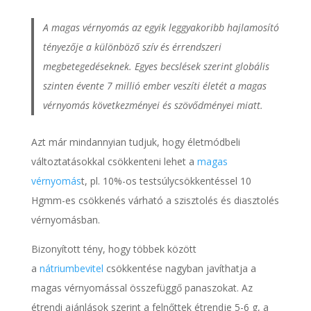
A magas vérnyomás az egyik leggyakoribb hajlamosító
tényezője a különböző szív és érrendszeri
megbetegedéseknek. Egyes becslések szerint globális
szinten évente 7 millió ember veszíti életét a magas
vérnyomás következményei és szövődményei miatt.
Azt már mindannyian tudjuk, hogy életmódbeli
változtatásokkal csökkenteni lehet a
magas
vérnyomás
t, pl. 10%-os testsúlycsökkentéssel 10
Hgmm-es csökkenés várható a szisztolés és diasztolés
vérnyomásban.
Bizonyított tény, hogy többek között
a
nátriumbevitel
csökkentése nagyban javíthatja a
magas vérnyomással összefüggő panaszokat. Az
étrendi ajánlások szerint a felnőttek étrendje 5-6 g, a