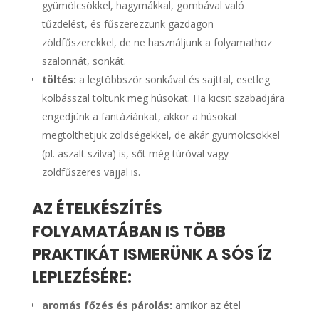
gyümölcsökkel, hagymákkal, gombával való
tűzdelést, és fűszerezzünk gazdagon
zöldfűszerekkel, de ne használjunk a folyamathoz
szalonnát, sonkát.
töltés:
a legtöbbször sonkával és sajttal, esetleg
kolbásszal töltünk meg húsokat. Ha kicsit szabadjára
engedjünk a fantáziánkat, akkor a húsokat
megtölthetjük zöldségekkel, de akár gyümölcsökkel
(pl. aszalt szilva) is, sőt még túróval vagy
zöldfűszeres vajjal is.
AZ ÉTELKÉSZÍTÉS
FOLYAMATÁBAN IS TÖBB
PRAKTIKÁT ISMERÜNK A SÓS ÍZ
LEPLEZÉSÉRE:
aromás főzés és párolás:
amikor az étel