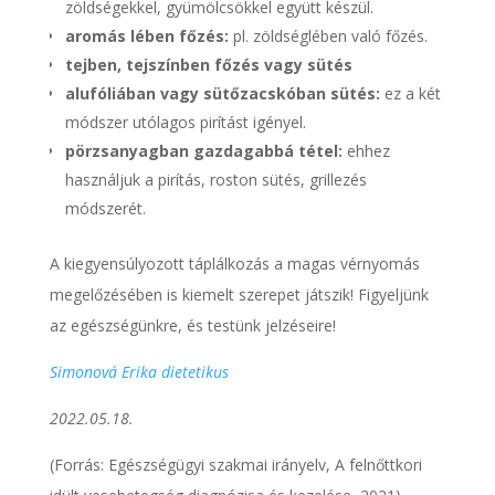
zöldségekkel, gyümölcsökkel együtt készül.
aromás lében főzés:
pl. zöldséglében való főzés.
tejben, tejszínben főzés vagy sütés
alufóliában vagy sütőzacskóban sütés:
ez a két
módszer utólagos pirítást igényel.
pörzsanyagban gazdagabbá tétel:
ehhez
használjuk a pirítás, roston sütés, grillezés
módszerét.
A kiegyensúlyozott táplálkozás a magas vérnyomás
megelőzésében is kiemelt szerepet játszik! Figyeljünk
az egészségünkre, és testünk jelzéseire!
Simonová Erika dietetikus
2022.05.18.
(Forrás: Egészségügyi szakmai irányelv, A felnőttkori