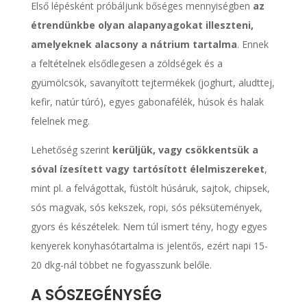
Első lépésként próbáljunk bőséges mennyiségben
az
étrendünkbe olyan alapanyagokat illeszteni,
amelyeknek alacsony a nátrium tartalma
. Ennek
a feltételnek elsődlegesen a zöldségek és a
gyümölcsök, savanyított tejtermékek (joghurt, aludttej,
kefir, natúr túró), egyes gabonafélék, húsok és halak
felelnek meg.
Lehetőség szerint
kerüljük, vagy csökkentsük a
sóval ízesített vagy tartósított élelmiszereket
,
mint pl. a felvágottak, füstölt húsáruk, sajtok, chipsek,
sós magvak, sós kekszek, ropi, sós péksütemények,
gyors és készételek. Nem túl ismert tény, hogy egyes
kenyerek konyhasótartalma is jelentős, ezért napi 15-
20 dkg-nál többet ne fogyasszunk belőle.
A SÓSZEGÉNYSÉG