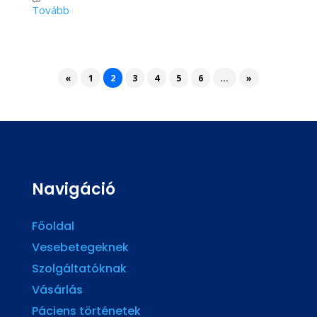
«
1
2
3
4
5
6
...
»
Navigáció
Főoldal
Vesebetegeknek
Szolgáltatóknak
Vásárlás
Páciens történetek