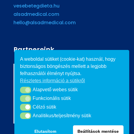
vesebetegdieta.hu
alsadmedical.com
hello@alsadmedical.com
Partnereink
A weboldal sütiket (cookie-kat) használ, hogy
biztonságos böngészés mellett a legjobb
felhasználói élményt nyújtsa.
Részletes információ a sütikről
Alapvető webes sütik
Alapvető webes sütik
Funkcionális sütik
Funkcionális sütik
Célzó sütik
Célzó sütik
Analitikus/teljesítmény sütik
Analitikus/teljesítmény sütik
Elutasítom
Beállítások mentése