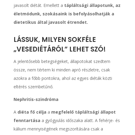
javasolt diétát. Emellett a
tápláltsági állapotunk, az
életmódunk, szokásaink is befolyásolhatják a
dietetikus által javasolt étrendet.
LÁSSUK, MILYEN SOKFÉLE
„VESEDIÉTÁRÓL” LEHET SZÓ!
A jelentősebb betegségeket, állapotokat szedtem
össze, nem tértem ki minden apró részletre, csak
azokra a főbb pontokra, ahol az egyes diéták közti
eltérés szembetűnő.
Nephritis-szindróma
A
diéta fő célja
a
megfelelő tápláltsági állapot
fenntartása
a gyógyulás időszaka alatt. A fehérje- és
kálium mennyiségének megszorítására csak a