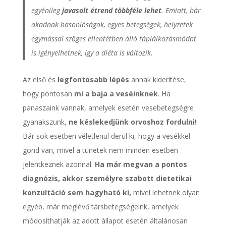
egyénileg
javasolt étrend többféle lehet
. Emiatt, bár
akadnak hasonlóságok, egyes betegségek, helyzetek
egymással szöges ellentétben álló táplálkozásmódot
is igényelhetnek, így a diéta is változik.
Az első és
legfontosabb lépés
annak kiderítése,
hogy pontosan
mi a baja a veséinknek
. Ha
panaszaink vannak, amelyek esetén vesebetegségre
gyanakszunk,
ne késlekedjünk orvoshoz fordulni!
Bár sok esetben véletlenül derül ki, hogy a vesékkel
gond van, mivel a tünetek nem minden esetben
jelentkeznek azonnal.
Ha már megvan a pontos
diagnózis, akkor személyre szabott dietetikai
konzultáció sem hagyható ki,
mivel lehetnek olyan
egyéb, már meglévő társbetegségeink, amelyek
módosíthatják az adott állapot esetén általánosan