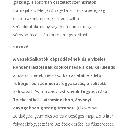
gazdag,
elsősorban összetett szénhidrátok
formájában. Meglévő vagy társult cukorbetegség
esetén azonban mégis mérsékelt a
szénhidrátokmennyiség. A nátriumot magas
vérnyomás esetén fontos megszorítani.
Vesekő
A vesekőalkotók képződésének és a vizelet
koncentrációjának csökkentése a cél. Kerülendő
a túlzott mértékű (első sorban az állati eredetű)
fehérje- és szénhidrátfogyasztás, a telített
zsírsavak és a transz-zsírsavak fogyasztása
.
Törekedni kell a
vitaminokban, ásványi
anyagokban gazdag étrendr
e (elsősorban
zöldségek, gyümölcsök) és a bőséges (napi 2,5-3 liter)
folyadékfogyasztásra. Az ételek erőteljes fűszerezése