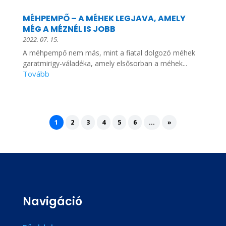
MÉHPEMPŐ – A MÉHEK LEGJAVA, AMELY
MÉG A MÉZNÉL IS JOBB
2022. 07. 15.
A méhpempő nem más, mint a fiatal dolgozó méhek
garatmirigy-váladéka, amely elsősorban a méhek...
1
2
3
4
5
6
...
»
Navigáció