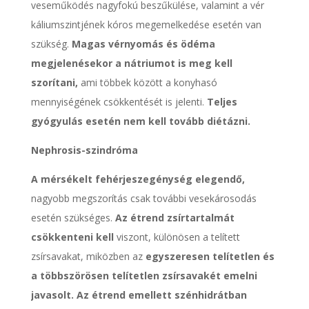
veseműködés nagyfokú beszűkülése, valamint a vér
káliumszintjének kóros megemelkedése esetén van
szükség.
Magas vérnyomás és ödéma
megjelenésekor a nátriumot is meg kell
szorítani,
ami többek között a konyhasó
mennyiségének csökkentését is jelenti.
Teljes
gyógyulás esetén nem kell tovább diétázni.
Nephrosis-szindróma
A mérsékelt fehérjeszegénység elegendő,
nagyobb megszorítás csak további vesekárosodás
esetén szükséges.
Az étrend zsírtartalmát
csökkenteni kell
viszont, különösen a telített
zsírsavakat, miközben az
egyszeresen telítetlen és
a többszörösen telítetlen zsírsavakét emelni
javasolt. Az étrend emellett szénhidrátban