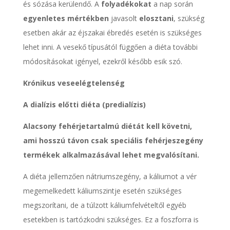
és sózása kerülendő. A
folyadékokat
a nap során
egyenletes mértékben
javasolt
elosztani
, szükség
esetben akár az éjszakai ébredés esetén is szükséges
lehet inni. A vesekő típusától függően a diéta további
módosításokat igényel, ezekről később esik szó.
Krónikus veseelégtelenség
A dialízis előtti diéta (predialízis)
Alacsony fehérjetartalmú diétát kell követni,
ami hosszú távon csak speciális fehérjeszegény
termékek alkalmazásával lehet megvalósítani.
A diéta jellemzően nátriumszegény, a káliumot a vér
megemelkedett káliumszintje esetén szükséges
megszorítani, de a túlzott káliumfelvételtől egyéb
esetekben is tartózkodni szükséges. Ez a foszforra is