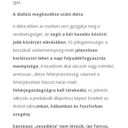
igaz.
A dialízis megkezdése utáni diéta
A diéta ebben az esetben sem gyógyítja meg a
vesebetegséget, de
segít a két kezelés közötti
jobb közérzet elérésében.
Fő jellegzetességei: a
beszűkült vizeletmennyiség miatt
jelentősen
korlátozott lehet a napi folyadékfogyasztás
mennyisége.
A kezelések által okozott nagy mértékű
aminosav-, illetve fehérjeveszteség, valamint a
fehérjebontást fokozó hatás miatt
fehérjegazdagságra kell törekedni,
ez jelentős
változás a predializált állapothoz képest Emellett az
étrend nátriu
mban, káliumban és foszforban
szegény.
Egységes „vesediéta” nem létezik, így fontos,