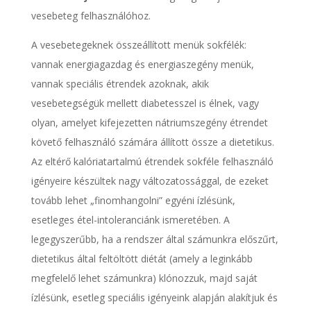
vesebeteg felhasználóhoz.
A vesebetegeknek összeállított menük sokfélék:
vannak energiagazdag és energiaszegény menük,
vannak speciális étrendek azoknak, akik
vesebetegségük mellett diabetesszel is élnek, vagy
olyan, amelyet kifejezetten nátriumszegény étrendet
követő felhasználó számára állított össze a dietetikus.
Az eltérő kalóriatartalmú étrendek sokféle felhasználó
igényeire készültek nagy változatossággal, de ezeket
tovább lehet „finomhangolni” egyéni ízlésünk,
esetleges étel-intoleranciánk ismeretében. A
legegyszerűbb, ha a rendszer által számunkra előszűrt,
dietetikus által feltöltött diétát (amely a leginkább
megfelelő lehet számunkra) klónozzuk, majd saját
ízlésünk, esetleg speciális igényeink alapján alakítjuk és