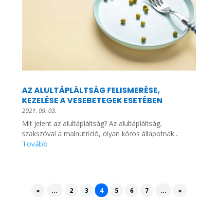
AZ ALULTÁPLÁLTSÁG FELISMERÉSE,
KEZELÉSE A VESEBETEGEK ESETÉBEN
2021. 09. 03.
Mit jelent az alultápláltság? Az alultápláltság,
szakszóval a malnutríció, olyan kóros állapotnak...
«
...
2
3
4
5
6
7
...
»