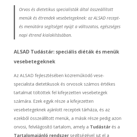
Orvos és dietetikus specialisták által összeállított
menük és étrendek vesebetegeknek: az ALSAD recept-
és menütára segítséget nyújt a változatos, egészséges
napi étrend kialakításában.
ALSAD Tudástár: speciális diéták és menük
vesebetegeknek
Az ALSAD fejlesztésében közreműködő vese-
specialista dietetikusok és orvosok számos értékes
tartalmat töltöttek fel kifejezetten vesebetegek
számára. Ezek egyik része a kifejezetten
vesebetegeknek ajánlott receptek tárháza, és az
ezekből összeállított menük, a másik része pedig azon
orvosi, felvilágosító tartalom, amely a
Tudástár
és a
Tartalomajánló rendszer
segítségével jut el a