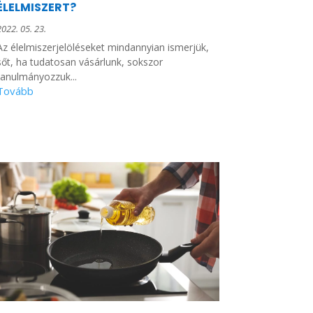
ÉLELMISZERT?
2022. 05. 23.
Az élelmiszerjelöléseket mindannyian ismerjük,
sőt, ha tudatosan vásárlunk, sokszor
tanulmányozzuk...