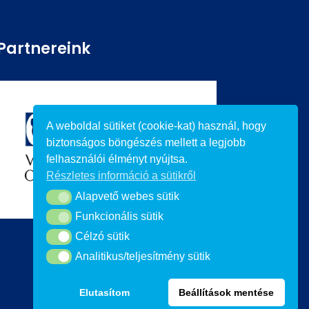
Partnereink
A weboldal sütiket (cookie-kat) használ, hogy
biztonságos böngészés mellett a legjobb
felhasználói élményt nyújtsa.
Részletes információ a sütikről
Alapvető webes sütik
Alapvető webes sütik
Funkcionális sütik
Funkcionális sütik
Célzó sütik
Célzó sütik
Analitikus/teljesítmény sütik
Analitikus/teljesítmény sütik
Elutasítom
Beállítások mentése