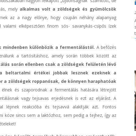
 időszakában nagyon felkapott „újdonságnak” számított, de
rás, mely
alkalmas volt a zöldségek és gyümölcsök
nek az a nagy előnye, hogy csupán néhány alapanyag
l valami elképesztően finom sós- savanykás-csípős ízek
 mindenben különbözik a fermentálástól.
A befőzés
sználunk a tartósításhoz, amely során többek között az
álás során ellenben csak a zöldségek felületén lévő
a beltartalmi értékei jobbak lesznek ezeknek a
or a zöldségek roppanósak, de könnyen haraphatóak
 élnek és szaporodnak a fermentálás hatására létrejött
tálásnak vagy tejsavas erjedésnek is ezt az eljárást. A
al lépnek reakcióba és tejsavvá alakítják azt. Fontos
i köze sincs sem a laktózhoz, sem pedig a tejhez, így az
ételeket!