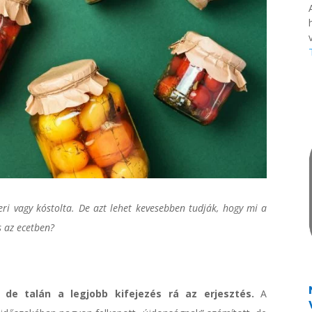
v
ri vagy kóstolta. De azt lehet kevesebben tudják, hogy mi a
s az ecetben?
 de talán a legjobb kifejezés rá az erjesztés.
A