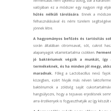
fermentálás nem újkeletű dolog, bár a karantén
valójában ez a módszer egy nagyon régi eljá
hűtés nélküli tárolására
. Ennek a módszer
felhasználásával és némi türelem segítségéve
jönnek létre.
A hagyományos befőzés és tartósítás sok
során általában citromsavat, sót, cukrot ha
alapanyagok vitamintartalma csökken.
Ferment
jó baktériumok végzik a munkát, így 
termékeknek, és ha minden jól megy, akk
maradnak.
Főleg a Lactobacillus nevű fajok
közegben, ezért hívják más néven laktofermen
baktériumok a zöldség saját cukortartalmáv
hangsúlyozni, hogy a tejsavas erjedésnek semm
arra érzékenyek is fogyaszthatják az így készült 