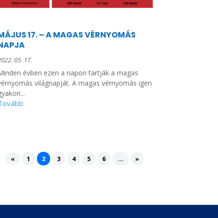
med.ncbi.nlm.nih.gov/32059401/
)
MÁJUS 17. – A MAGAS VÉRNYOMÁS
NAPJA
2022. 05. 17.
Minden évben ezen a napon tartják a magas
vérnyomás világnapját. A magas vérnyomás igen
gyakori...
«
1
2
3
4
5
6
...
»