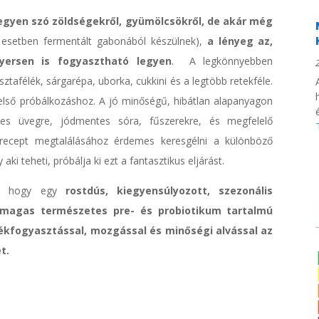
legyen szó zöldségekről, gyümölcsökről, de akár még
k esetben fermentált gabonából készülnek),
a lényeg az,
yersen is fogyasztható legyen
. A legkönnyebben
tafélék, sárgarépa, uborka, cukkini és a legtöbb retekféle.
első próbálkozáshoz. A jó minőségű, hibátlan alapanyagon
tes üvegre, jódmentes sóra, fűszerekre, és megfelelő
 recept megtalálásához érdemes keresgélni a különböző
i teheti, próbálja ki ezt a fantasztikus eljárást.
ni, hogy egy
rostdús, kiegyensúlyozott, szezonális
, magas természetes pre- és probiotikum tartalmú
dékfogyasztással, mozgással és minőségi alvással az
t.