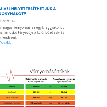
MIVEL HELYETTESÍTHETJÜK A
KONYHASÓT?
2022. 05. 18.
A magas vérnyomás az egyik leggyakoribb
hajlamosító tényezője a különböző szív és
érrendszeri...