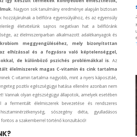
az így készült termékek könnyebben emészthetők,
lmuk.
Nagyon sok tanulmány eredménye alapján biztosan
ok hozzájárulnak a bélflóra egyensúlyához, és az egyensúly
enlegi életvitelünk sajnos negatívan hat a bélflóránk
nősége, az élelmiszeriparban alkalmazott adalékanyagok és
krobiom meggyengüléséhez, mely bizonyítottan
z elhízással és a fogyásra való képtelenséggel,
ásokkal, de különböző pszichés problémákkal is
. Az
tált élelmiszerek magas C-vitamin és cink tartalma
aminek C-vitamin tartalma nagyobb, mint a nyers káposztáé,
rengeteg pozitív egészségügyi hatása ellenére azonban nem
et! Vannak olyan egészségügyi állapotok, amelyek esetében
el a fermentált élelmiszerek bevezetése és rendszeres
 hisztaminérzékenység, sószegény diéta, gyulladásos
 fontos a szakemberrel történő konzultáció!
NK?