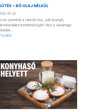
SÜTÉS – BŐ OLAJ NÉLKÜL
2022. 05. 22.
Ki ne szeretné a rántott hús, sült krumpli,
uborkasaláta kombinációját? Hisz a vasárnapi
ebédek...