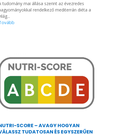
A tudomány mai állása szerint az évezredes
hagyományokkal rendelkező mediterrán diéta a
ilág...
NUTRI-SCORE – AVAGY HOGYAN
VÁLASSZ TUDATOSAN ÉS EGYSZERŰEN