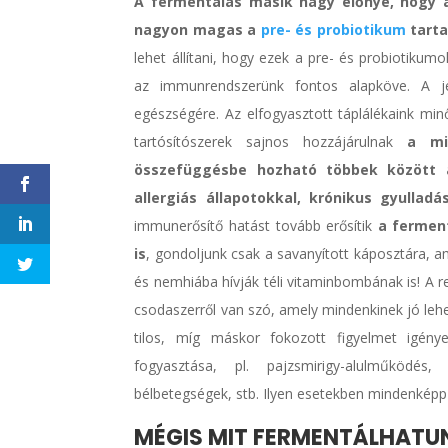
A fermentálás másik nagy előnye, hogy 
nagyon magas a
pre- és probiotikum
tarta
lehet állítani, hogy ezek a pre- és probiotikum
az immunrendszerünk fontos alapköve. A jel
egészségére. Az elfogyasztott táplálékaink mi
tartósítószerek sajnos hozzájárulnak
a mi
összefüggésbe hozható többek között a
allergiás állapotokkal, krónikus gyullad
immunerősítő hatást tovább erősítik
a fermen
is
, gondoljunk csak a savanyított káposztára, 
és nemhiába hívják téli vitaminbombának is! A 
csodaszerről van szó, amely mindenkinek jó leh
tilos, míg máskor fokozott figyelmet igény
fogyasztása, pl. pajzsmirigy-alulműködés,
bélbetegségek, stb. Ilyen esetekben mindenképp
MÉGIS MIT FERMENTÁLHATU