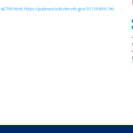
ral/790.html
;
https://pubmed.ncbi.nlm.nih.gov/31159409/
;
https://pub