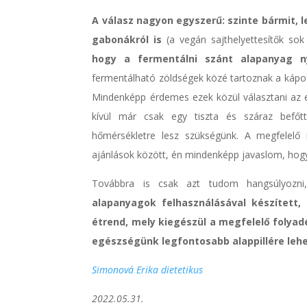
A válasz nagyon egyszerű: szinte bármit, 
gabonákról is
(a vegán sajthelyettesítők so
hogy a fermentálni szánt alapanyag n
fermentálható zöldségek közé tartoznak a káposz
Mindenképp érdemes ezek közül választani az 
kívül már csak egy tiszta és száraz befőt
hőmérsékletre lesz szükségünk. A megfelelő
ajánlások között, én mindenképp javaslom, hogy ak
Továbbra is csak azt tudom hangsúlyoz
alapanyagok felhasználásával készített
étrend, mely kiegészül a megfelelő folya
egészségünk legfontosabb alappillére lehe
Simonová Erika dietetikus
2022.05.31.