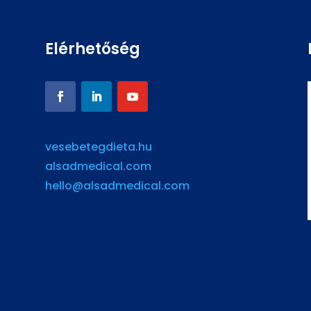
Elérhetőség
vesebetegdieta.hu
alsadmedical.com
hello@alsadmedical.com